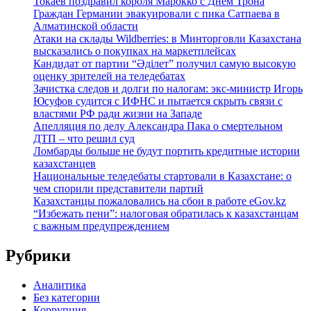
Токаев поздравил короля Марокко с Днем Трона
Граждан Германии эвакуировали с пика Сатпаева в
Алматинской области
Атаки на склады Wildberries: в Минторговли Казахстана
высказались о покупках на маркетплейсах
Кандидат от партии “Әділет” получил самую высокую
оценку зрителей на теледебатах
Зачистка следов и долги по налогам: экс-министр Игорь
Юсуфов судится с ИФНС и пытается скрыть связи с
властями РФ ради жизни на Западе
Апелляция по делу Александра Пака о смертельном
ДТП – что решил суд
Ломбарды больше не будут портить кредитные истории
казахстанцев
Национальные теледебаты стартовали в Казахстане: о
чем спорили представители партий
Казахстанцы пожаловались на сбои в работе eGov.kz
“Избежать пени”: налоговая обратилась к казахстанцам
с важным предупреждением
Рубрики
Аналитика
Без категории
Коррупция