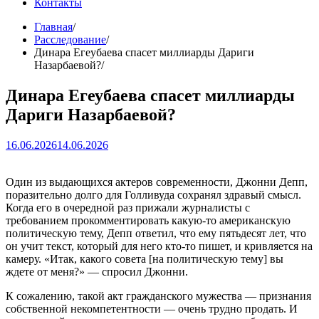
Контакты
Главная
Расследование
Динара Егеубаева спасет миллиарды Дариги
Назарбаевой?
Динара Егеубаева спасет миллиарды
Дариги Назарбаевой?
16.06.2026
14.06.2026
Один из выдающихся актеров современности, Джонни Депп,
поразительно долго для Голливуда сохранял здравый смысл.
Когда его в очередной раз прижали журналисты с
требованием прокомментировать какую-то американскую
политическую тему, Депп ответил, что ему пятьдесят лет, что
он учит текст, который для него кто-то пишет, и кривляется на
камеру. «Итак, какого совета [на политическую тему] вы
ждете от меня?» — спросил Джонни.
К сожалению, такой акт гражданского мужества — признания
собственной некомпетентности — очень трудно продать. И