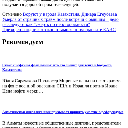
получается дорогой грим телеведущей.
Отмечено
Воруют у народа Казахстана
,
Динара Егеубаева
Навигация
Умерла от страшных травм после встречи с бывшим – дело
расследуют как “смерть по неосторожности“
по
Президент подписал закон о таможенном транзите ЕАЭС
записям
Рекомендуем
Скачок нефти на фоне войны: что это значит для тенге и бюджета
Казахстана
Юлия Сарачакова Продюсер Мировые цены на нефть растут
на фоне военной операции США и Израиля против Ирана.
Цена нефти марки…
Алматинская интеллигенция призывает принять участие в референдуме
В Алматы известные общественные деятели, представители