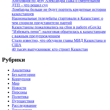
Апелляция по делу Александра Пака о смертельном
ДТП – что решил суд
Ломбарды больше не будут портить кредитные истории
казахстанцев
Национальные теледебаты стартовали в Казахстане: о
чем спорили представители партий
Казахстанцы пожаловались на сбои в работе eGov.kz
“Избежать пени”: налоговая обратилась к казахстанцам
с важным предупреждением
Стало известно, что обсудили главы МИД Казахстана и
США
40 тысяч выпускников: кто строит Казахстан
Рубрики
Аналитика
Без категории
Коррупция
Мир
Новости
Персоны
Политика
Путешествия
Расследование
Технологии