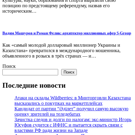
культуры, науки, образования и спорта выразили свою
позицию по предстоящему референдуму, назвав его
историческим…
Вадим Машуров и Роман Фелик: архитектор миллионных афер S-Group
Как «самый молодой долларовый миллионер Украины и
Казахстана» превратился в международного мошенника,
объявленного в розыск в трёх странах — и…
Поиск
Поиск
Последние новости
Атаки на склады Wildberries: в Минторговли Казахстана
высказались о покупках на маркетплейсах
Кандидат от партии “Әділет” получил самую высокую
оценку зрителей на теледебатах
Зачистка следов и долги по налогам: экс-министр Игорь
Юсуфов судится с ИФНС и пытается скрыть связи с
властями РФ ради жизни на Западе