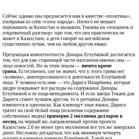
Сейчас однако она предлагается нам в качестве «политика»,
изображая из себя «голос народа». Ничего не мешает
переживать за Казахстан и вызывать Токаева на «поединок и
откровенный разговор» при том, что она практически не
живет в Казахстане, а дети говорят на английском
существенно лучше, чем на любом другом языке.
Презумпция компетентности Динары Егеубаевой достигается
тем, что для уже стареющей части населения именно она —
лицо новостей. Но за этим лицом —
ничего кроме
грима.
Естественно, сие не значит, что у этого грима нет
«хозяина», заинтересованного в деятельности Егеубаевой
лица. У хозяина есть имя — это Дарига Назарбаева, которая
щедро покрывает все расходы на содержание Динары
Егеубаевой и ее пиар-менеджмента. И если завтра Токаев для
Дариги станет лучшим другом, то и риторика Динары
изменится в одночасье. Как клевещут злые языки, Дарига
тратит на свой белый пиар (исключая содержание
собственных медиа)
примерно 2 миллиона долларов в
месяц,
на черный же, направленный против проекта
Казахстана 2.0 не менее трех миллионов все тех же заморских
денег. Несложно догадаться, что как минимум четверть
оседает в карманах команды Егеубаевой. Такой вот