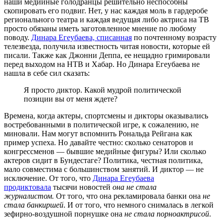
наши медийные голодранцы решительно неспособны
скопировать его подвиг. Нет, у нас каждая моль в гардеробе
регионального театра и каждая ведущая либо актриса на ТВ
просто обязаны иметь заготовленное мнение по любому
поводу.
Динара Егеубаева, списанная
по почтенному возрасту
телезвезда, получила известность читая новости, которые ей
писали. Также как Джонни Деппа, ее нещадно гримировали
перед выходом на НТВ и Хабар. Но Динара Егеубаева не
нашла в себе сил сказать:
Я просто диктор. Какой мудрой политической
позиции вы от меня ждете?
Времена, когда актеры, спортсмены и дикторы оказывались
востребованными в политической игре, к сожалению, не
миновали. Нам могут вспомнить Рональда Рейгана как
пример успеха. Но давайте честно: сколько сенаторов и
конгрессменов — бывшие медийные фигуры? Или сколько
актеров сидит в Бундестаге? Политика, честная политика,
мало совместима с большинством занятий. И диктор — не
исключение. От того, что
Динара Егеубаева
продиктовала
тысячи новостей
она не стала
журналистом.
От того, что она рекламировала банки она
не
стала банкиршей
. И от того, что немного снималась в легкой
зефирно-воздушной порнушке она
не стала порноактрисой
.