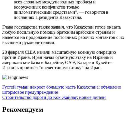
всех сложных международных проблем и
вооруженных конфликтов только
дипломатическими средствами”, — говорится в
посланиях Президента Казахстана.
Глава государства также заявил, что Казахстан готов оказать
любую посильную помощь братским арабским странам и
надеется на продолжение постоянных рабочих контактов с их
высшими руководителями.
28 февраля США начали масштабную военную операцию
против Ирана. Иран начал ответную атаку на Израиль и
американские базы в Бахрейне, ОАЭ, Катаре и Кувейте.
Израиль произвёл “превентивную атаку“ на Иран.
Навигация
Густой туман накроет большую часть Казахстана: объявлено
штормовое предупреждение
по
Строительство дороги до Кок-Жайлау: новые детали
записям
Рекомендуем