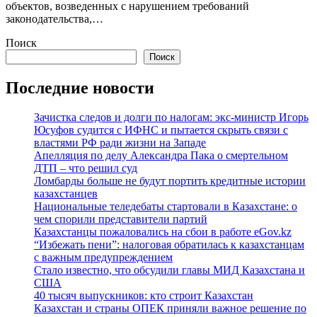
объектов, возведенных с нарушением требований
законодательства,…
Поиск
Поиск
Последние новости
Зачистка следов и долги по налогам: экс-министр Игорь
Юсуфов судится с ИФНС и пытается скрыть связи с
властями РФ ради жизни на Западе
Апелляция по делу Александра Пака о смертельном
ДТП – что решил суд
Ломбарды больше не будут портить кредитные истории
казахстанцев
Национальные теледебаты стартовали в Казахстане: о
чем спорили представители партий
Казахстанцы пожаловались на сбои в работе eGov.kz
“Избежать пени”: налоговая обратилась к казахстанцам
с важным предупреждением
Стало известно, что обсудили главы МИД Казахстана и
США
40 тысяч выпускников: кто строит Казахстан
Казахстан и страны ОПЕК приняли важное решение по