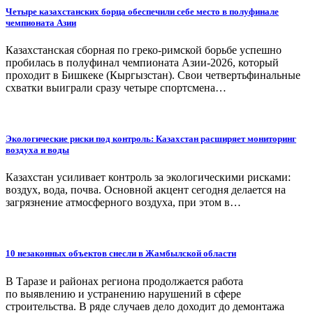
Четыре казахстанских борца обеспечили себе место в полуфинале
чемпионата Азии
Казахстанская сборная по греко-римской борьбе успешно
пробилась в полуфинал чемпионата Азии-2026, который
проходит в Бишкеке (Кыргызстан). Свои четвертьфинальные
схватки выиграли сразу четыре спортсмена…
Экологические риски под контроль: Казахстан расширяет мониторинг
воздуха и воды
Казахстан усиливает контроль за экологическими рисками:
воздух, вода, почва. Основной акцент сегодня делается на
загрязнение атмосферного воздуха, при этом в…
10 незаконных объектов снесли в Жамбылской области
В Таразе и районах региона продолжается работа
по выявлению и устранению нарушений в сфере
строительства. В ряде случаев дело доходит до демонтажа