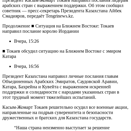
Президент Касым-Жомарт Токаев направил послания лидерам
арабских стран с выражением поддержки. Об этом сообщил
советник — пресс-секретарь Президента Казахстана Айбек
Смадияров, передаёт Tengrinews.kz.
Продолжение
■
Ситуация на Ближнем Востоке: Токаев
направил послание королю Иордании
Вчера, 15:26
■
Токаев обсудил ситуацию на Ближнем Востоке с эмиром
Катара
Вчера, 16:56
Президент Казахстана направил личные послания главам
Объединенных Арабских Эмиратов, Саудовской Аравии,
Катара, Бахрейна и Кувейта с выражением искренней
поддержки и солидарности с народами указанных стран в
этот трудный момент тяжелейших испытаний.
Касым-Жомарт Токаев решительно осудил все военные акции,
направленные на подрыв суверенитета и безопасности
дружественных и братских для Казахстана государств.
“Наша страна неизменно выступает за решение