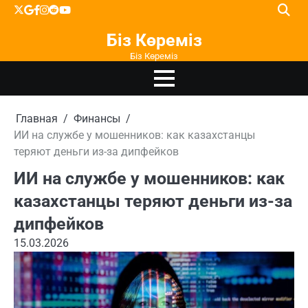
Перейти
X
google
facebook
instagram
reddit
youtube
к
Біз Көреміз
содержимому
Біз Көреміз
Главная
Финансы
ИИ на службе у мошенников: как казахстанцы
теряют деньги из-за дипфейков
ИИ на службе у мошенников: как
казахстанцы теряют деньги из-за
дипфейков
15.03.2026