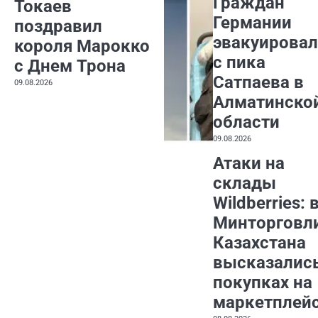
Граждан
Токаев
Германии
поздравил
эвакуирова
короля Марокко
с пика
с Днем Трона
Сатпаева в
09.08.2026
Алматинско
области
09.08.2026
Атаки на
склады
Wildberries: 
Минторговл
Казахстана
высказались
покупках на
маркетплей