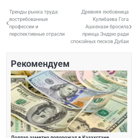
Тренды рынка труда:
Древняя любовница
Навигация
востребованные
Кулибаева Гога
по
профессии и
Ашкенази бросила
перспективные отрасли
принца Эндрю ради
записям
спокойных песков Дубаи
Рекомендуем
Доллар заметно подорожал в Казахстане