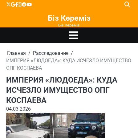
Перейти
X
google
facebook
instagram
reddit
youtube
к
Біз Көреміз
содержимому
Біз Көреміз
Главная
Расследование
ИМПЕРИЯ «ЛЮДОЕДА»: КУДА ИСЧЕЗЛО ИМУЩЕСТВО
ОПГ КОСПАЕВА
ИМПЕРИЯ «ЛЮДОЕДА»: КУДА
ИСЧЕЗЛО ИМУЩЕСТВО ОПГ
КОСПАЕВА
04.03.2026