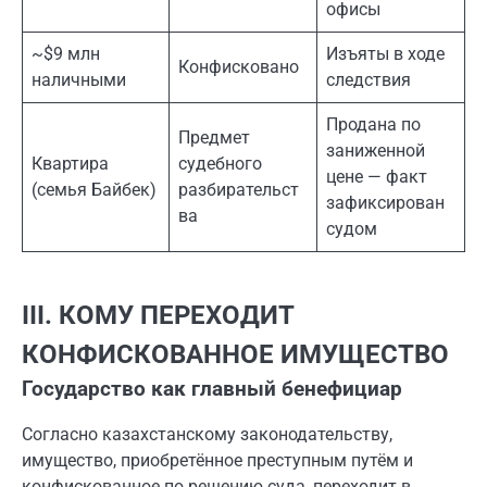
офисы
~$9 млн
Изъяты в ходе
Конфисковано
наличными
следствия
Продана по
Предмет
заниженной
Квартира
судебного
цене — факт
(семья Байбек)
разбирательст
зафиксирован
ва
судом
III. КОМУ ПЕРЕХОДИТ
КОНФИСКОВАННОЕ ИМУЩЕСТВО
Государство как главный бенефициар
Согласно казахстанскому законодательству,
имущество, приобретённое преступным путём и
конфискованное по решению суда, переходит в