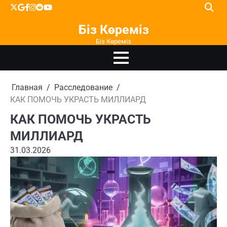
Перейти
X
google
facebook
instagram
reddit
youtube
к
Біз Көреміз
содержимому
Біз Көреміз
Главная
Расследование
КАК ПОМОЧЬ УКРАСТЬ МИЛЛИАРД
КАК ПОМОЧЬ УКРАСТЬ
МИЛЛИАРД
31.03.2026