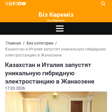
Перейти
X
google
facebook
instagram
reddit
youtube
к
Біз Көреміз
содержимому
Біз Көреміз
Главная
Без категории
Казахстан и Италия запустят уникальную гибридную
электростанцию в Жанаозене
Казахстан и Италия запустят
уникальную гибридную
электростанцию в Жанаозене
17.03.2026