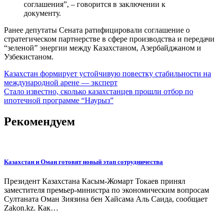
соглашения”, – говорится в заключении к
документу.
Ранее депутаты Сената ратифицировали соглашение о
стратегическом партнерстве в сфере производства и передачи
“зеленой” энергии между Казахстаном, Азербайджаном и
Узбекистаном.
Навигация
Казахстан формирует устойчивую повестку стабильности на
международной арене — эксперт
по
Стало известно, сколько казахстанцев прошли отбор по
записям
ипотечной программе “Наурыз”
Рекомендуем
Казахстан и Оман готовят новый этап сотрудничества
Президент Казахстана Касым-Жомарт Токаев принял
заместителя премьер-министра по экономическим вопросам
Султаната Оман Зиязина бен Хайсама Аль Саида, сообщает
Zakon.kz. Как…