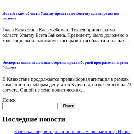
Новый аким области Улытау представил Токаеву планы развития
региона
Глава Казахстана Касым-Жомарт Токаев принял акима
области Улытау Есета Байкена. Президенту было доложено о
ходе социально-экономического развития области и планах…
Эксперты назвали сильные стороны предвыборной программы партии
“Әділет”
В Казахстане продолжается предвыборная агитация в рамках
кампании по выборам депутатов Курултая, назначенным на 23
августа. Одной из семи политических…
Поиск
Поиск
Последние новости
Зачистка следов и долги по налогам: экс-министр Игорь