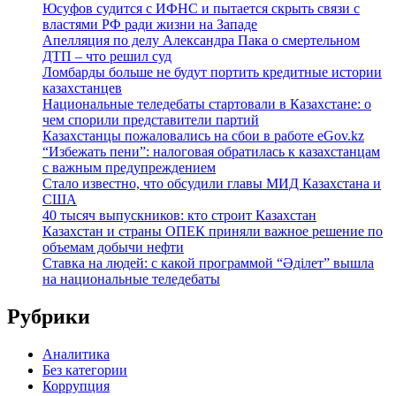
Юсуфов судится с ИФНС и пытается скрыть связи с
властями РФ ради жизни на Западе
Апелляция по делу Александра Пака о смертельном
ДТП – что решил суд
Ломбарды больше не будут портить кредитные истории
казахстанцев
Национальные теледебаты стартовали в Казахстане: о
чем спорили представители партий
Казахстанцы пожаловались на сбои в работе eGov.kz
“Избежать пени”: налоговая обратилась к казахстанцам
с важным предупреждением
Стало известно, что обсудили главы МИД Казахстана и
США
40 тысяч выпускников: кто строит Казахстан
Казахстан и страны ОПЕК приняли важное решение по
объемам добычи нефти
Ставка на людей: с какой программой “Әділет” вышла
на национальные теледебаты
Рубрики
Аналитика
Без категории
Коррупция