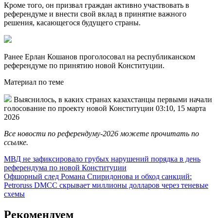
Кроме того, он призвал граждан активно участвовать в
референдуме и внести свой вклад в принятие важного
решения, касающегося будущего страны.
Ранее Ерлан Кошанов проголосовал на республиканском
референдуме по принятию новой Конституции.
Материал по теме
Выяснилось, в каких странах казахстанцы первыми начали
голосование по проекту новой Конституции 03:10, 15 марта
2026
Все новости по референдуму-2026 можете прочитать по
ссылке.
Навигация
МВД не зафиксировало грубых нарушений порядка в день
референдума по новой Конституции
по
Офшорный след Романа Спиридонова и обход санкций:
записям
Petroruss DMCC скрывает миллионы долларов через теневые
схемы
Рекомендуем