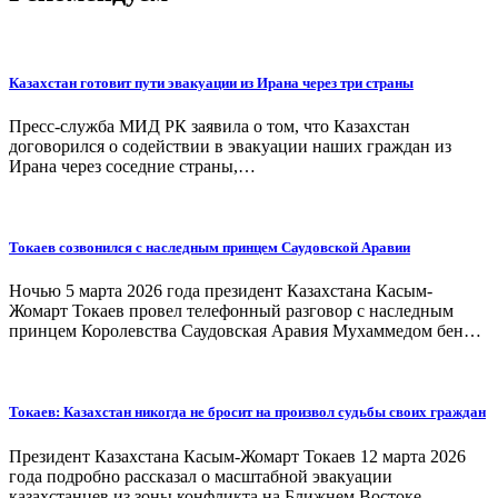
Казахстан готовит пути эвакуации из Ирана через три страны
Пресс-служба МИД РК заявила о том, что Казахстан
договорился о содействии в эвакуации наших граждан из
Ирана через соседние страны,…
Токаев созвонился с наследным принцем Саудовской Аравии
Ночью 5 марта 2026 года президент Казахстана Касым-
Жомарт Токаев провел телефонный разговор с наследным
принцем Королевства Саудовская Аравия Мухаммедом бен…
Токаев: Казахстан никогда не бросит на произвол судьбы своих граждан
Президент Казахстана Касым-Жомарт Токаев 12 марта 2026
года подробно рассказал о масштабной эвакуации
казахстанцев из зоны конфликта на Ближнем Востоке,…