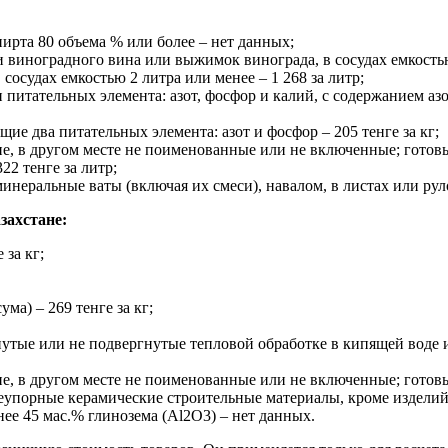
рта 80 объема % или более – нет данных;
 виноградного вина или выжимок винограда, в сосудах емкостью 2
сосудах емкостью 2 литра или менее – 1 268 за литр;
итательных элемента: азот, фосфор и калий, с содержанием азот
е два питательных элемента: азот и фосфор – 205 тенге за кг;
, в другом месте не поименованные или не включенные; готовые 
2 тенге за литр;
неральные ваты (включая их смеси), навалом, в листах или рулон
захстане:
 за кг;
а) – 269 тенге за кг;
гнутые или не подвергнутые тепловой обработке в кипящей воде 
, в другом месте не поименованные или не включенные; готовые 
еупорные керамические строительные материалы, кроме издели
ее 45 мас.% глинозема (Al2O3) – нет данных.