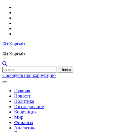
Перейти
X
к
google
содержимому
facebook
instagram
reddit
youtube
Біз Көреміз
Біз Көреміз
Найти:
Сообщить про коррупцию
Главная
Новости
Политика
Расследование
Коррупция
Мир
Финансы
Аналитика