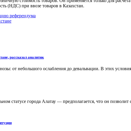
ничную стоимость товаров. Он применяется только для расчета 
ть (НДС) при ввозе товаров в Казахстан.
ацию референдума
хстане
стане, рассказал аналитик
огнозы: от небольшого ослабления до девальвации. В этих усло
ьном статусе города Алатау — предполагается, что он позволит
титуции