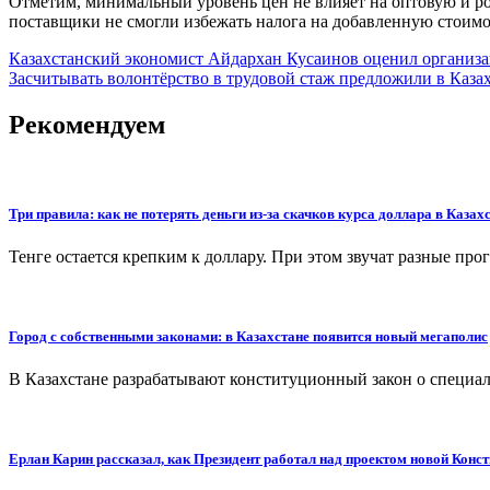
Отметим, минимальный уровень цен не влияет на оптовую и роз
поставщики не смогли избежать налога на добавленную стоимос
Навигация
Казахстанский экономист Айдархан Кусаинов оценил организ
Засчитывать волонтёрство в трудовой стаж предложили в Каза
по
записям
Рекомендуем
Три правила: как не потерять деньги из-за скачков курса доллара в Казах
Тенге остается крепким к доллару. При этом звучат разные пр
Город с собственными законами: в Казахстане появится новый мегаполис
В Казахстане разрабатывают конституционный закон о специал
Ерлан Карин рассказал, как Президент работал над проектом новой Конс