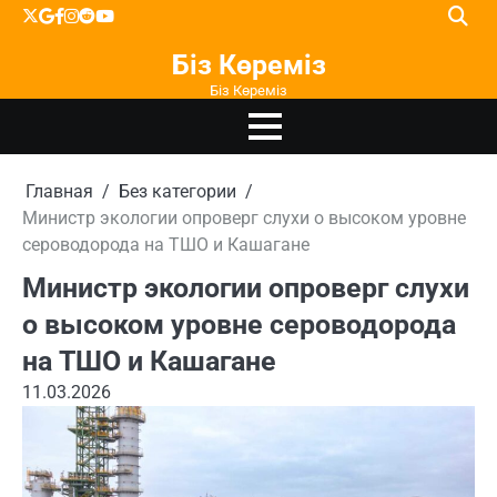
Перейти
X
google
facebook
instagram
reddit
youtube
к
Біз Көреміз
содержимому
Біз Көреміз
Главная
Без категории
Министр экологии опроверг слухи о высоком уровне
сероводорода на ТШО и Кашагане
Министр экологии опроверг слухи
о высоком уровне сероводорода
на ТШО и Кашагане
11.03.2026