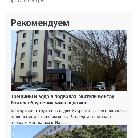
брата и сестры
записям
Рекомендуем
Трещины и вода в подвалах: жители Кентау
боятся обрушения жилых домов
Кентау тонет в грунтовых водах. Их уровень резко поднялся с
потеплением и таянием снега. В городе затапливает
подвалы многоэтажек. Из-за…