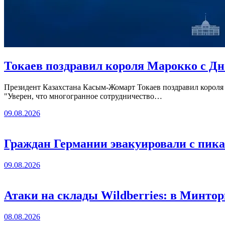
Токаев поздравил короля Марокко с Д
Президент Казахстана Касым-Жомарт Токаев поздравил короля 
"Уверен, что многогранное сотрудничество…
09.08.2026
Граждан Германии эвакуировали с пика
09.08.2026
Атаки на склады Wildberries: в Минто
08.08.2026