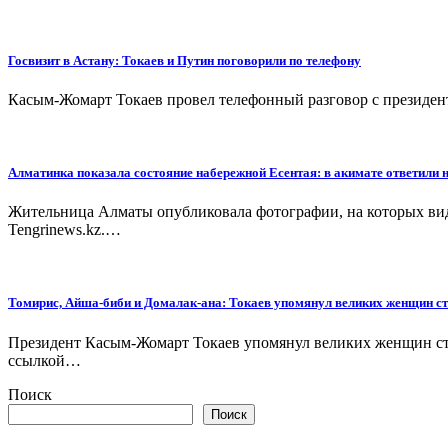
Госвизит в Астану: Токаев и Путин поговорили по телефону
Касым-Жомарт Токаев провел телефонный разговор с президент
Алматинка показала состояние набережной Есентая: в акимате ответили 
Жительница Алматы опубликовала фотографии, на которых вид
Tengrinews.kz.…
Томирис, Айша-биби и Домалак-ана: Токаев упомянул великих женщин с
Президент Касым-Жомарт Токаев упомянул великих женщин сте
ссылкой…
Поиск
Поиск