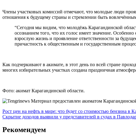
Члены участковых комиссий отмечают, что молодые люди прояв
отношения к будущему страны и стремлении быть вовлечённы
“Сегодня мы видим, что молодёжь Карагандинской област
осознанием того, что их голос имеет значение. Особенн
взрослую жизнь и проявление ответственности за будуще
причастность к общественным и государственным процес
Как подчеркивают в акимате, в этот день по всей стране про
многих избирательных участках создана праздничная атмосфера
Фото: акимат Карагандинской области.
Материал предоставлен акиматом Карагандинско
Навигация
Рост цен на нефть в мире: что будет со стоимостью бензина в К
Скрытие доходов выявили у представителей в судах в Павлода
по
записям
Рекомендуем