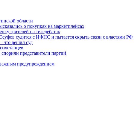
тинской области
высказались о покупках на маркетплейсах
нку зрителей на теледебатах
 Юсуфов судится с ИФНС и пытается скрыть связи с властями РФ
– что решил суд
азахстанцев
м спорили представители партий
 с важным предупреждением