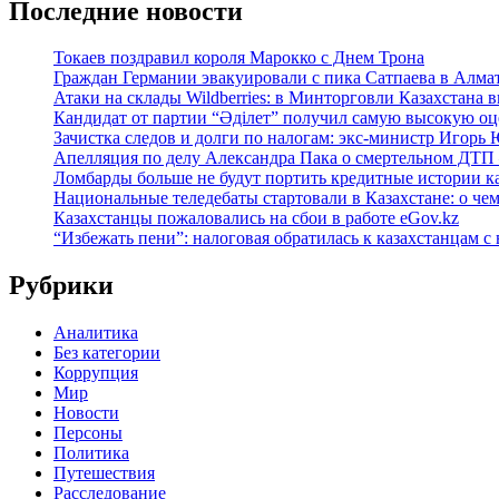
Последние новости
Токаев поздравил короля Марокко с Днем Трона
Граждан Германии эвакуировали с пика Сатпаева в Алма
Атаки на склады Wildberries: в Минторговли Казахстана 
Кандидат от партии “Әділет” получил самую высокую оце
Зачистка следов и долги по налогам: экс-министр Игорь
Апелляция по делу Александра Пака о смертельном ДТП 
Ломбарды больше не будут портить кредитные истории к
Национальные теледебаты стартовали в Казахстане: о че
Казахстанцы пожаловались на сбои в работе eGov.kz
“Избежать пени”: налоговая обратилась к казахстанцам
Рубрики
Аналитика
Без категории
Коррупция
Мир
Новости
Персоны
Политика
Путешествия
Расследование