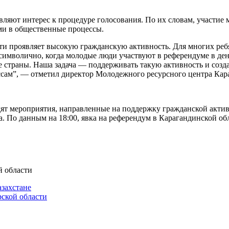
ляют интерес к процедуре голосования. По их словам, участие
ми в общественные процессы.
и проявляет высокую гражданскую активность. Для многих ребят
о символично, когда молодые люди участвуют в референдуме в д
е страны. Наша задача — поддерживать такую активность и созд
сам”, — отметил директор Молодежного ресурсного центра Кар
ходят мероприятия, направленные на поддержку гражданской акт
. По данным на 18:00, явка на референдум в Карагандинской обл
й области
азахстане
рской области