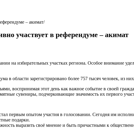
референдуме – акимат
вно участвует в референдуме – акимат
нии на избирательных участках региона. Особое внимание удел
дума в области зарегистрировано более 757 тысяч человек, из н
зьями, воспринимая этот день как важное событие в своей граж
амятные сувениры, подчеркивающие значимость их первого участ
стал первым опытом участия в голосовании. Сегодня им исполни
ятные подарки.
ожность выразить своё мнение и быть причастными к обществен