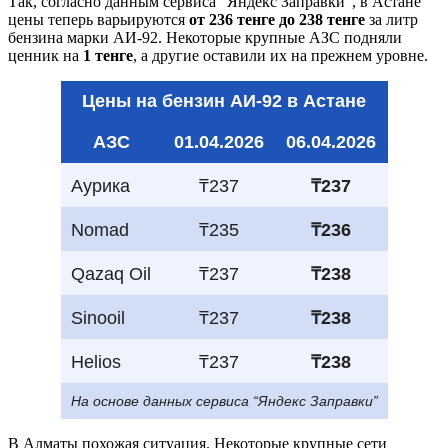
Так, согласно данным сервиса "Яндекс Заправки", в Астане
цены теперь варьируются
от 236 тенге до 238 тенге
за литр
бензина марки АИ-92. Некоторые крупные АЗС подняли
ценник на
1 тенге
, а другие оставили их на прежнем уровне.
Цены на бензин АИ-92 в Астане
АЗС
01.04.2026
06.04.2026
Аурика
₸237
₸237
Nomad
₸235
₸236
Qazaq Oil
₸237
₸238
Sinooil
₸237
₸238
Helios
₸237
₸238
На основе данных сервиса “Яндекс Заправки”
В Алматы похожая ситуация. Некоторые крупные сети