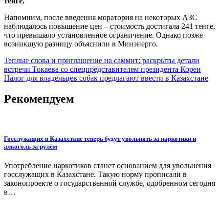
тенге.
Напомним, после введения моратория на некоторых АЗС
наблюдалось повышение цен – стоимость достигала 241 тенге,
что превышало установленное ограничение. Однако позже
возникшую разницу объяснили в Минэнерго.
Навигация
Теплые слова и приглашение на саммит: раскрыты детали
встречи Токаева со спецпредставителем президента Кореи
по
Налог для владельцев собак предлагают ввести в Казахстане
записям
Рекомендуем
Госслужащих в Казахстане теперь будут увольнять за наркотики и
алкоголь за рулём
Употребление наркотиков станет основанием для увольнения
госслужащих в Казахстане. Такую норму прописали в
законопроекте о государственной службе, одобренном сегодня
в…