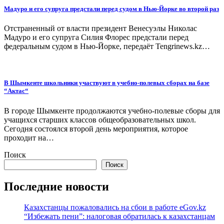
Мадуро и его супруга предстали перед судом в Нью-Йорке во второй раз
Отстраненный от власти президент Венесуэлы Николас
Мадуро и его супруга Силия Флорес предстали перед
федеральным судом в Нью-Йорке, передаёт Tengrinews.kz…
В Шымкенте школьники участвуют в учебно-полевых сборах на базе
“Актас“
В городе Шымкенте продолжаются учебно-полевые сборы для
учащихся старших классов общеобразовательных школ.
Сегодня состоялся второй день мероприятия, которое
проходит на…
Поиск
Поиск
Последние новости
Казахстанцы пожаловались на сбои в работе eGov.kz
“Избежать пени”: налоговая обратилась к казахстанцам