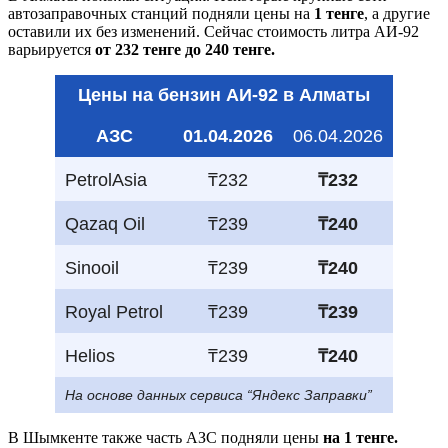
автозаправочных станций подняли цены на
1 тенге
, а другие
оставили их без изменений. Сейчас стоимость литра АИ-92
варьируется
от 232 тенге до 240 тенге.
Цены на бензин АИ-92 в Алматы
АЗС
01.04.2026
06.04.2026
PetrolAsia
₸232
₸232
Qazaq Oil
₸239
₸240
Sinooil
₸239
₸240
Royal Petrol
₸239
₸239
Helios
₸239
₸240
На основе данных сервиса “Яндекс Заправки”
В Шымкенте также часть АЗС подняли цены
на 1 тенге.