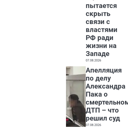
пытается
скрыть
связи с
властями
РФ ради
жизни на
Западе
07.08.2026
Апелляция
по делу
Александра
Пака о
смертельно
ДТП – что
решил суд
07.08.2026