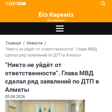
Перейти
X
google
facebook
instagram
reddit
youtube
к
Біз Көреміз
содержимому
Біз Көреміз
Главная
Новости
“Никто не уйдёт от ответственности“. Глава МВД
сделал ряд заявлений по ДТП в Алматы
“Никто не уйдёт от
ответственности“. Глава МВД
сделал ряд заявлений по ДТП в
Алматы
05.04.2026