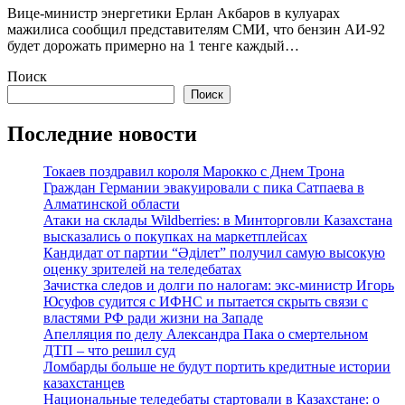
Вице-министр энергетики Ерлан Акбаров в кулуарах
мажилиса сообщил представителям СМИ, что бензин АИ-92
будет дорожать примерно на 1 тенге каждый…
Поиск
Поиск
Последние новости
Токаев поздравил короля Марокко с Днем Трона
Граждан Германии эвакуировали с пика Сатпаева в
Алматинской области
Атаки на склады Wildberries: в Минторговли Казахстана
высказались о покупках на маркетплейсах
Кандидат от партии “Әділет” получил самую высокую
оценку зрителей на теледебатах
Зачистка следов и долги по налогам: экс-министр Игорь
Юсуфов судится с ИФНС и пытается скрыть связи с
властями РФ ради жизни на Западе
Апелляция по делу Александра Пака о смертельном
ДТП – что решил суд
Ломбарды больше не будут портить кредитные истории
казахстанцев
Национальные теледебаты стартовали в Казахстане: о