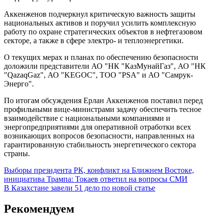
Аккенженов подчеркнул критическую важность защиты
национальных активов и поручил усилить комплексную
работу по охране стратегических объектов в нефтегазовом
секторе, а также в сфере электро- и теплоэнергетики.
О текущих мерах и планах по обеспечению безопасности
доложили представители АО "НК "КазМунайГаз", АО "НК
"QazaqGaz", АО "KEGOC", ТОО "PSA" и АО "Самрук-
Энерго".
По итогам обсуждения Ерлан Аккенженов поставил перед
профильными вице-министрами задачу обеспечить тесное
взаимодействие с национальными компаниями и
энергопредприятиями для оперативной отработки всех
возникающих вопросов безопасности, направленных на
гарантированную стабильность энергетического сектора
страны.
Навигация
Выборы президента РК, конфликт на Ближнем Востоке,
инициатива Трампа: Токаев ответил на вопросы СМИ
по
В Казахстане завели 51 дело по новой статье
записям
Рекомендуем