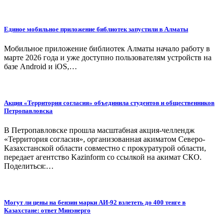
Единое мобильное приложение библиотек запустили в Алматы
Мобильное приложение библиотек Алматы начало работу в
марте 2026 года и уже доступно пользователям устройств на
базе Android и iOS,…
Акция «Территория согласия» объединила студентов и общественников
Петропавловска
В Петропавловске прошла масштабная акция-челлендж
«Территория согласия», организованная акиматом Северо-
Казахстанской области совместно с прокуратурой области,
передает агентство Kazinform со ссылкой на акимат СКО.
Поделиться:…
Могут ли цены на бензин марки АИ-92 взлететь до 400 тенге в
Казахстане: ответ Минэнерго