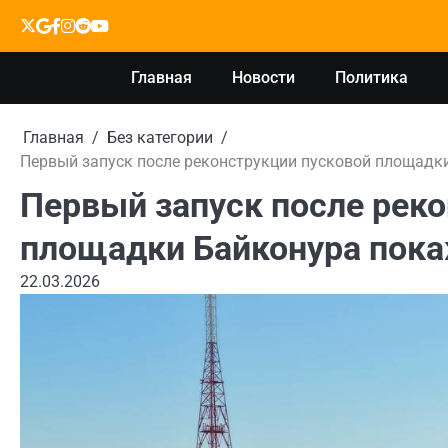
Перейти
X
google
facebook
instagram
reddit
youtube
к
содержимому
Главная
Новости
Политика
Главная
Без категории
Первый запуск после реконструкции пусковой площадк
Первый запуск после рек
площадки Байконура пока
22.03.2026