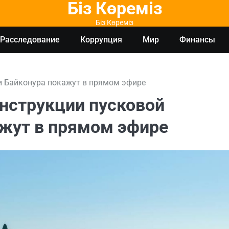
Біз Көреміз
Біз Көреміз
Расследование
Коррупция
Мир
Финансы
и Байконура покажут в прямом эфире
онструкции пусковой
жут в прямом эфире