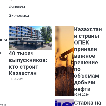
Финансы
Экономика
Казахстан
и страны
аны.
ОПЕК
приняли
40 тысяч
я
важное
выпускников:
решение
кто строит
по
Казахстан
объемам
05.08.2026
добычи
нефти
05.08.2026
Ставка на
ют в