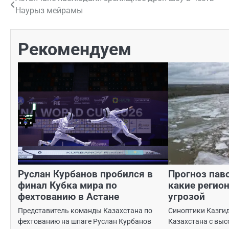
Навигация
Наурыз мейрамы
по
записям
Рекомендуем
Руслан Курбанов пробился в
Прогноз паво
финал Кубка мира по
какие регио
фехтованию в Астане
угрозой
Представитель команды Казахстана по
Синоптики Казги
фехтованию на шпаге Руслан Курбанов
Казахстана с выс