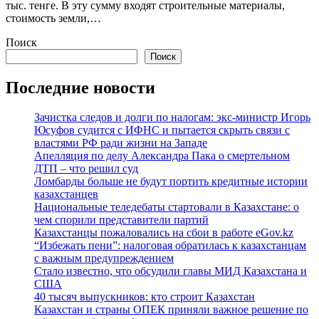
тыс. тенге. В эту сумму входят строительные материалы,
стоимость земли,…
Поиск
Поиск
Последние новости
Зачистка следов и долги по налогам: экс-министр Игорь
Юсуфов судится с ИФНС и пытается скрыть связи с
властями РФ ради жизни на Западе
Апелляция по делу Александра Пака о смертельном
ДТП – что решил суд
Ломбарды больше не будут портить кредитные истории
казахстанцев
Национальные теледебаты стартовали в Казахстане: о
чем спорили представители партий
Казахстанцы пожаловались на сбои в работе eGov.kz
“Избежать пени”: налоговая обратилась к казахстанцам
с важным предупреждением
Стало известно, что обсудили главы МИД Казахстана и
США
40 тысяч выпускников: кто строит Казахстан
Казахстан и страны ОПЕК приняли важное решение по