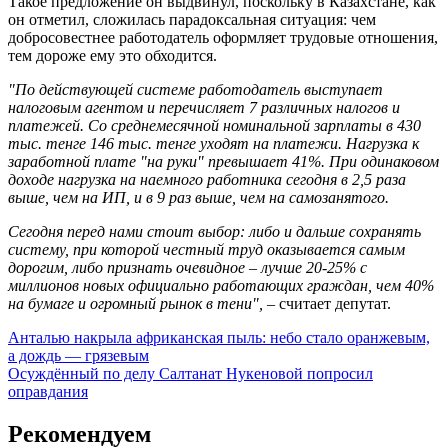
Такое предложение он выдвинул, поскольку в Казахстане, как
он отметил, сложилась парадоксальная ситуация: чем
добросовестнее работодатель оформляет трудовые отношения,
тем дороже ему это обходится.
"По действующей системе работодатель выступает
налоговым агентом и перечисляет 7 различных налогов и
платежей. Со среднемесячной номинальной зарплаты в 430
тыс. тенге 146 тыс. тенге уходят на платежи. Нагрузка к
заработной плате "на руки" превышает 41%. При одинаковом
доходе нагрузка на наемного работника сегодня в 2,5 раза
выше, чем на ИП, и в 9 раз выше, чем на самозанятого.
Сегодня перед нами стоит выбор: либо и дальше сохранять
систему, при которой честный труд оказывается самым
дорогим, либо признать очевидное – лучше 20-25% с
миллионов новых официально работающих граждан, чем 40%
на бумаге и огромный рынок в тени", –
считает депутат.
Навигация
Анталью накрыла африканская пыль: небо стало оранжевым,
а дождь — грязевым
по
Осуждённый по делу Салтанат Нукеновой попросил
записям
оправдания
Рекомендуем