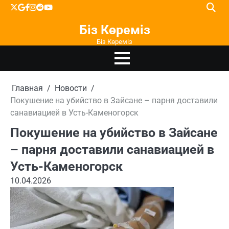
Перейти
X
google
facebook
instagram
reddit
youtube
к
Біз Көреміз
содержимому
Біз Көреміз
Главная
Новости
Покушение на убийство в Зайсане – парня доставили
санавиацией в Усть-Каменогорск
Покушение на убийство в Зайсане
– парня доставили санавиацией в
Усть-Каменогорск
10.04.2026