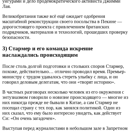
уйгурами и дело продемократического активиста Джимми
Лая.
Великобритания также всё ещё ожидает одобрения
масштабной реконструкции своего посольства в Пекине —
дорогостоящего проекта с привлечением британских
подрядчиков, материалов и технологий, прошедших проверку
безопасности.
3) Стармер и его команда искренне
наслаждались происходящим
После столь долгой подготовки и стольких споров Стармер,
похоже, действительно… отлично проводил время. Премьер-
министру с трудом удавалось стереть улыбку с лица, и он
говорил деловым делегатам, что они «творят историю».
В частных разговорах несколько человек из его окружения с
энтузиазмом говорили о новизне происходящего — многие из
них никогда прежде не бывали в Китае, а сам Стармер не
посещал страну с тех пор, как занялся политикой. Один из
них сказал, что ему было интересно увидеть, как действует
Си: «Он очень загадочен».
Выступая перед журналистами в небольшом зале в Запретном