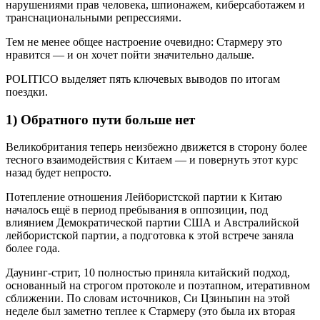
нарушениями прав человека, шпионажем, киберсаботажем и
транснациональными репрессиями.
Тем не менее общее настроение очевидно: Стармеру это
нравится — и он хочет пойти значительно дальше.
POLITICO выделяет пять ключевых выводов по итогам
поездки.
1) Обратного пути больше нет
Великобритания теперь неизбежно движется в сторону более
тесного взаимодействия с Китаем — и повернуть этот курс
назад будет непросто.
Потепление отношения Лейбористской партии к Китаю
началось ещё в период пребывания в оппозиции, под
влиянием Демократической партии США и Австралийской
лейбористской партии, а подготовка к этой встрече заняла
более года.
Даунинг-стрит, 10 полностью приняла китайский подход,
основанный на строгом протоколе и поэтапном, итеративном
сближении. По словам источников, Си Цзиньпин на этой
неделе был заметно теплее к Стармеру (это была их вторая