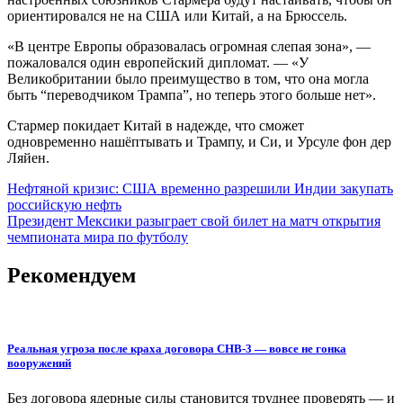
ориентировался не на США или Китай, а на Брюссель.
«В центре Европы образовалась огромная слепая зона», —
пожаловался один европейский дипломат. — «У
Великобритании было преимущество в том, что она могла
быть “переводчиком Трампа”, но теперь этого больше нет».
Стармер покидает Китай в надежде, что сможет
одновременно нашёптывать и Трампу, и Си, и Урсуле фон дер
Ляйен.
Навигация
Нефтяной кризис: США временно разрешили Индии закупать
российскую нефть
по
Президент Мексики разыграет свой билет на матч открытия
записям
чемпионата мира по футболу
Рекомендуем
Реальная угроза после краха договора СНВ-3 — вовсе не гонка
вооружений
Без договора ядерные силы становится труднее проверять — и