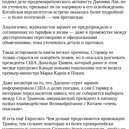
поднял дело продемократического активиста Джимми Лая, но
не уточнили, призывал ли он напрямую к его освобождению.
Китайская версия итогов встречи оказалась более подробной
— и более поэтичной — чем британская.
Аналогично, журналистов заранее не предупреждали о
соглашениях по тарифам и визам — даже в промежутке между
двусторонними переговорами и официальными
объявлениями, пока уточнялись детали и протокол.
Такая осторожность имела веские причины. Стармер не
только старался не оскорбить хозяев, но и опасался разгневать
президента США Дональда Трампа, который ранее в этом
месяце пригрозил Канаде новыми пошлинами после визита
премьер-министра Марка Карни в Пекин.
Даже несмотря на то, что Даунинг-стрит заранее
информировала США о целях поездки, а сам Стармер в
интервью перед вылетом заявил, что не собирается выбирать
между Си и Трампом, американский президент в пятницу
назвал взаимодействие Великобритании с Китаем «очень
опасным».
И есть ещё Евросоюз. Чем дольше продолжаются провокации
Трампа, тем сильнее некоторые из более проевропейски
настроенных союзников Стармера будут настаивать, чтобы он