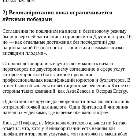
только начало».
2) Великобритания пока ограничивается
лёгкими победами
Соглашения по пошлинам на виски и безвизовому режиму
были в верхней части списка приоритетов Даунинг-стрит, 10,
но — как отдельные достижения без последствий для
национальной безопасности — они стали самыми «низко
висящими плодами».
Стороны договорились изучить возможность начала
переговоров по двустороннему соглашению в сфере услуг,
которое упростило бы взаимное признание
профессиональных квалификаций юристов и бухгалтеров. В
ответ были объявлены инвестиционные решения в Китае со
стороны таких компаний, как AstraZeneca и Octopus Energy.
Однако многие другие договорённости пока являются лишь
отправной точкой для диалога. Один британский чиновник
назвал их «сделками, где варенье обещано завтра».
Люк де Пулфорд из Межпарламентского альянса по Китаю
отметил, что, хотя у Великобритании есть небольшой
профицит в торговле услугами, «он ничтожен в масштабах