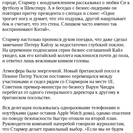
городе, Стармер с воодушевлением рассказывал о любви Си к
футболу и Шекспиру. А в беседах с бизнес-лидерами он
повторял притчу президента о слепцах и слоне: «Один
трогает ногу и думает, что это подушка, другой нащупывает
бок и считает, что это стена. Слишком часто именно так
воспринимают Китай».
Стармер настолько проникся духом поездки, что даже сделал
замечание Питеру Кайлу за недостаточно глубокий поклон.
На церемонии подписания серии бизнес-соглашений Кайл
увидел, как его китайский коллега наклонился почти до пола,
и ответил лишь вежливым кивком головы.
Атмосфера была энергичной. Новый британский посол в
Пекине Питер Уилсон постоянно перемещался между
участниками и сидел рядом со Стармером на месте 1E.
Советник премьер-министра по бизнесу Варун Чандра
перебегал от одного генерального директора к другому в
британском посольстве.
Вся делегация пользовалась одноразовыми телефонами и
ноутбуками (даже оставив Apple Watch дома), однако опасения
по поводу безопасности быстро отошли на второй план.
Руководители компаний наперебой говорили журналистам,
что Стармер делает правильный выбор. «Если мы не будем