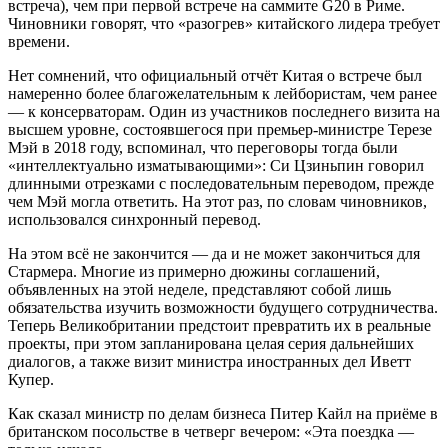
встреча), чем при первой встрече на саммите G20 в Риме.
Чиновники говорят, что «разогрев» китайского лидера требует
времени.
Нет сомнений, что официальный отчёт Китая о встрече был
намеренно более благожелательным к лейбористам, чем ранее
— к консерваторам. Один из участников последнего визита на
высшем уровне, состоявшегося при премьер-министре Терезе
Мэй в 2018 году, вспоминал, что переговоры тогда были
«интеллектуально изматывающими»: Си Цзиньпин говорил
длинными отрезками с последовательным переводом, прежде
чем Мэй могла ответить. На этот раз, по словам чиновников,
использовался синхронный перевод.
На этом всё не закончится — да и не может закончиться для
Стармера. Многие из примерно дюжины соглашений,
объявленных на этой неделе, представляют собой лишь
обязательства изучить возможности будущего сотрудничества.
Теперь Великобритании предстоит превратить их в реальные
проекты, при этом запланирована целая серия дальнейших
диалогов, а также визит министра иностранных дел Иветт
Купер.
Как сказал министр по делам бизнеса Питер Кайл на приёме в
британском посольстве в четверг вечером: «Эта поездка —