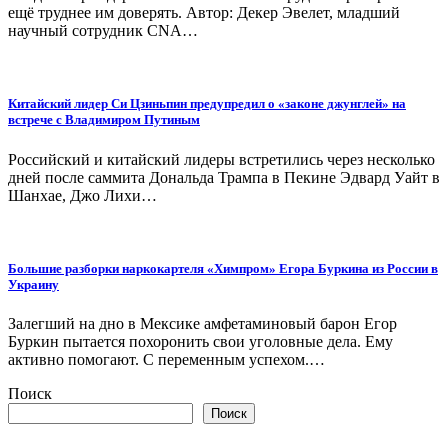
ещё труднее им доверять. Автор: Декер Эвелет, младший
научный сотрудник CNA…
Китайский лидер Си Цзиньпин предупредил о «законе джунглей» на
встрече с Владимиром Путиным
Российский и китайский лидеры встретились через несколько
дней после саммита Дональда Трампа в Пекине Эдвард Уайт в
Шанхае, Джо Лихи…
Большие разборки наркокартеля «Химпром» Егора Буркина из России в
Украину
Залегший на дно в Мексике амфетаминовый барон Егор
Буркин пытается похоронить свои уголовные дела. Ему
активно помогают. С переменным успехом.…
Поиск
Поиск