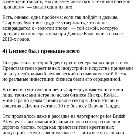
взаимодействовать, мы рискуем оказаться в технологической
пропасти», — сказал один из них.
Есть, однако, одна проблема: если так пойдёт и дальше,
Стармеру будет всё труднее утверждать, что он не
возвращается к «золотой эпохе» — той самой, которую
продвигали консерваторы при Дэвиде Кэмероне в начале
2010-х годов.
4) Бизнес был превыше всего
Поездка стала историей двух групп генеральных директоров.
Представители креативных индустрий и искусства придавали
визиту необходимый человеческий и символический блеск,
но реальные инвестиции бизнеса были его сердцевиной.
В своей вступительной речи Стармер упомянул по имени
лишь троих: министра по делам бизнеса Питера Кайла,
министра по делам финансового сектора Люси Ригби и
советника Даунинг-стрит, 10 по бизнесу Варуна Чандру.
Это проявилось даже в рассадке на чартерном рейсе British
Airways: главы компаний финансового сектора сидели в
дорогих местах, тогда как представители креативных
индустрий летели в эконом-классе — хотя все оплачивали