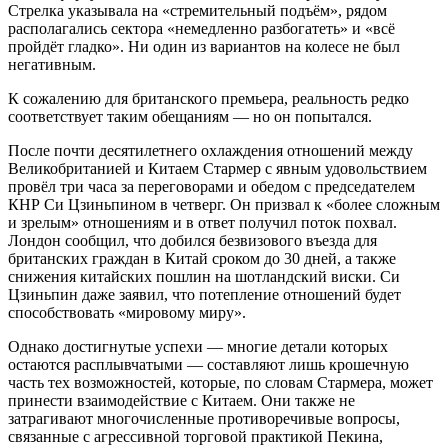
Стрелка указывала на «стремительный подъём», рядом
располагались сектора «немедленно разбогатеть» и «всё
пройдёт гладко». Ни один из вариантов на колесе не был
негативным.
К сожалению для британского премьера, реальность редко
соответствует таким обещаниям — но он попытался.
После почти десятилетнего охлаждения отношений между
Великобританией и Китаем Стармер с явным удовольствием
провёл три часа за переговорами и обедом с председателем
КНР Си Цзиньпином в четверг. Он призвал к «более сложным
и зрелым» отношениям и в ответ получил поток похвал.
Лондон сообщил, что добился безвизового въезда для
британских граждан в Китай сроком до 30 дней, а также
снижения китайских пошлин на шотландский виски. Си
Цзиньпин даже заявил, что потепление отношений будет
способствовать «мировому миру».
Однако достигнутые успехи — многие детали которых
остаются расплывчатыми — составляют лишь крошечную
часть тех возможностей, которые, по словам Стармера, может
принести взаимодействие с Китаем. Они также не
затрагивают многочисленные противоречивые вопросы,
связанные с агрессивной торговой практикой Пекина,