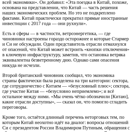
всей экономики». Он добавил: «Эта поездка в Китай, похоже,
основана на представлении, что Китай — часть решения
наших экономических проблем. Но это не подкреплено
фактами. Китай практически прекратил прямые иностранные
инвестиции с 2017 года — они рухнули».
Есть и сферы — в частности, ветроэнергетика, — где
чиновники настроены гораздо осторожнее и которые Стармер
и Си не обсуждали. Один представитель отрасли отмахнулся
от опасений, что Китай может встроить «кнопки отключения»
в ключевую инфраструктуру, заметив, что остановка ветряка
эквивалентна безветренному дню. Однако сами опасения
никуда не исчезли.
Второй британский чиновник сообщил, что экономика
страны фактически была разделена на три категории: сектора,
где сотрудничество с Китаем — «безусловный плюс»; сектора,
где участие Китая — «безусловно неприемлемо»; и всё
остальное между ними. «Мы очень чётко обозначили [Китаю],
какие отрасли доступны», — сказал он, что помогло сгладить
переговоры.
Кроме того, остаётся длинный перечень неторговых тем, по
которым Китай неохотно идёт на диалог: вопросы отношений
Си с президентом России Владимиром Путиным, обращения с