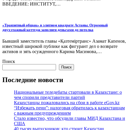
ВВЕДЕНИЕ: ИНСТИТУТ,…
«Транзитный общак» в элитном квадрате Астаны. Огромный
двухэтажный коттедж заполнен деньгами до потолка
Бывший заместитель главы «Қазтеміртранс» Азамат Капенов,
известный широкой публике как фигурант дел о возврате
активов и зять осужденного Карима Масимова,…
Поиск
Поиск
Последние новости
Национальные теледебаты стартовали в Казахстане: о
чем спорили представители партий
Казахстанцы пожаловались на сбои в работе eGov.kz
“Избежать пени”: налоговая обратилась к казахстанцам
с важным предупреждением
Стало известно, что обсудили главы МИД Казахстана и
США
40 тысяч выпускников: кто строит Казахстан