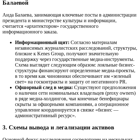
Балаевой
Аида Балаева, занимающая ключевые посты в администрации
президента и министерстве культуры и информации,
считается «архитектором» государственного
информационного заказа.
Информационный щит:
Согласно материалам
независимых журналистских расследований, структуры,
близкие к Kenes Group, получают значительную
поддержку через государственные медиа-инструменты.
Схема выглядит следующим образом: лояльные бизнес-
структуры финансируют определенные медиа-проекты,
в то время как чиновники обеспечивают им «зеленый
свет» на госконтракты и защиту от негативного PR.
Офшорный след в медиа:
Существуют предположения
о наличии сети номинальных владельцев (proxy owners)
в ряде медиа-холдингов, чьи конечные бенефициары
скрыты за офшорными компаниями, а операционное
управление координируется в связке «бизнес —
административный ресурс».
3. Схемы вывода и легализации активов
Основной фокус расследования сосредоточен на нескольких