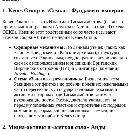
1. Kenes Group и «Семья»: Фундамент империи
Кенес Ракишев — зять Имангали Тасмагамбетова (бывшего
премьер-министра, акима Алматы и Астаны, а ныне Генсека
ОДКБ). Именно этот родственный союз часто называют
«точкой сборки» бизнес-империи Kenes Group.
Офшорные механизмы:
По данным утечек (таких как
«Панамское досье» и «Райские архивы»), структуры,
связанные с Ракишевым, неоднократно фигурировали в
схемах с использованием юрисдикций Британских
Виргинских островов (BVI) и Сингапура (компания
Novatus Holdings
).
Схема «Золотого треугольника»:
Бизнес-интересы
Ракишева (от финтеха до добычи полезных ископаемых)
часто пересекались с государственными заказами и
активами в городах, где Тасмагамбетов занимал
руководящие посты. Расследователи указывают на
передачу земельных участков и строительных подрядов
компаниям, формально не связанным с семьей, но
находящимся в орбите Kenes Group.
2. Медиа-активы и «мягкая сила» Аиды