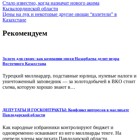
Навигация
Стало известно, когда назначат нового акима
Кызылординской области
по
Цены на лук и некоторые другие овощи “взлетели” в
записям
Казахстане
Рекомендуем
Золото для своих: как компании эпохи Назарбаева делят недра
Восточного Казахстана
Турецкий миллиардер, подставные юрлица, нулевые налоги и
уничтоженный заповедник — за золотодобычей в ВКО стоит
схема, которую хорошо знают в…
ДЕПУТАТЫ И ГОСКОНТРАКТЫ: Конфликт интересов в маслихате
Павлодарской области
Как народные избранники контролируют бюджет и
одновременно осваивают из него миллиарды тенге. На
очереди члены маслихата Павлодарской области.