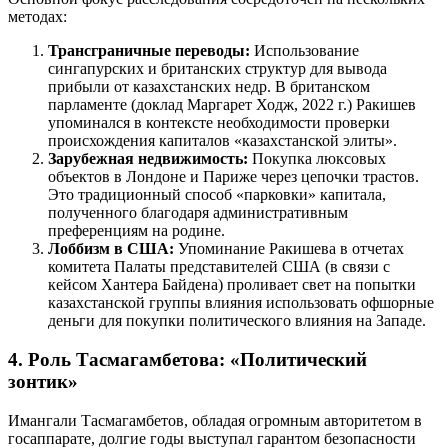
методах:
Трансграничные переводы:
Использование
сингапурских и британских структур для вывода
прибыли от казахстанских недр. В британском
парламенте (доклад Маргарет Ходж, 2022 г.) Ракишев
упоминался в контексте необходимости проверки
происхождения капиталов «казахстанской элиты».
Зарубежная недвижимость:
Покупка люксовых
объектов в Лондоне и Париже через цепочки трастов.
Это традиционный способ «парковки» капитала,
полученного благодаря административным
преференциям на родине.
Лоббизм в США:
Упоминание Ракишева в отчетах
комитета Палаты представителей США (в связи с
кейсом Хантера Байдена) проливает свет на попытки
казахстанской группы влияния использовать офшорные
деньги для покупки политического влияния на Западе.
4. Роль Тасмагамбетова: «Политический
зонтик»
Имангали Тасмагамбетов, обладая огромным авторитетом в
госаппарате, долгие годы выступал гарантом безопасности