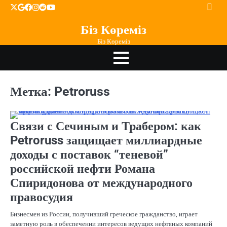
Перейти
X
google
facebook
instagram
reddit
youtube
к
Біз Көреміз
содержимому
Біз Көреміз
Метка:
Petroruss
Связи с Сечиным и Трабером: как
Petroruss защищает миллиардные
доходы с поставок “теневой”
российской нефти Романа
Спиридонова от международного
правосудия
Бизнесмен из России, получивший греческое гражданство, играет
заметную роль в обеспечении интересов ведущих нефтяных компаний