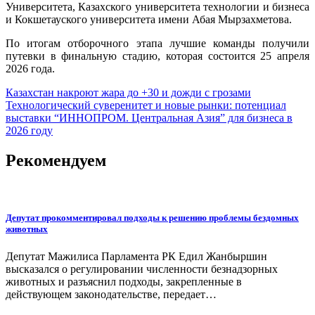
Университета, Казахского университета технологии и бизнеса
и Кокшетауского университета имени Абая Мырзахметова.
По итогам отборочного этапа лучшие команды получили
путевки в финальную стадию, которая состоится 25 апреля
2026 года.
Навигация
Казахстан накроют жара до +30 и дожди с грозами
Технологический суверенитет и новые рынки: потенциал
по
выставки “ИННОПРОМ. Центральная Азия” для бизнеса в
записям
2026 году
Рекомендуем
Депутат прокомментировал подходы к решению проблемы бездомных
животных
Депутат Мажилиса Парламента РК Едил Жанбыршин
высказался о регулировании численности безнадзорных
животных и разъяснил подходы, закрепленные в
действующем законодательстве, передает…