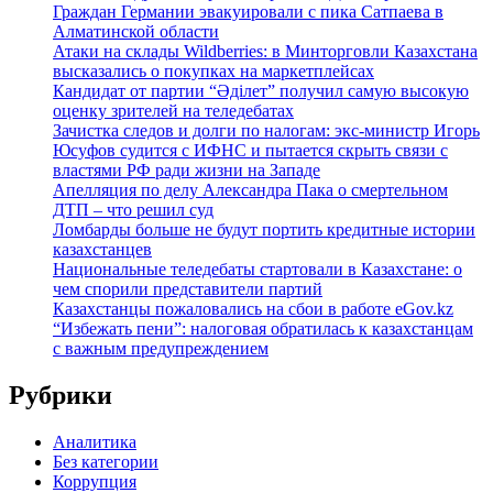
Граждан Германии эвакуировали с пика Сатпаева в
Алматинской области
Атаки на склады Wildberries: в Минторговли Казахстана
высказались о покупках на маркетплейсах
Кандидат от партии “Әділет” получил самую высокую
оценку зрителей на теледебатах
Зачистка следов и долги по налогам: экс-министр Игорь
Юсуфов судится с ИФНС и пытается скрыть связи с
властями РФ ради жизни на Западе
Апелляция по делу Александра Пака о смертельном
ДТП – что решил суд
Ломбарды больше не будут портить кредитные истории
казахстанцев
Национальные теледебаты стартовали в Казахстане: о
чем спорили представители партий
Казахстанцы пожаловались на сбои в работе eGov.kz
“Избежать пени”: налоговая обратилась к казахстанцам
с важным предупреждением
Рубрики
Аналитика
Без категории
Коррупция