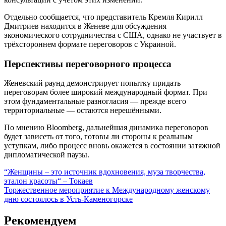
Отдельно сообщается, что представитель Кремля Кирилл
Дмитриев находится в Женеве для обсуждения
экономического сотрудничества с США, однако не участвует в
трёхстороннем формате переговоров с Украиной.
Перспективы переговорного процесса
Женевский раунд демонстрирует попытку придать
переговорам более широкий международный формат. При
этом фундаментальные разногласия — прежде всего
территориальные — остаются нерешёнными.
По мнению Bloomberg, дальнейшая динамика переговоров
будет зависеть от того, готовы ли стороны к реальным
уступкам, либо процесс вновь окажется в состоянии затяжной
дипломатической паузы.
Навигация
“Женщины – это источник вдохновения, муза творчества,
эталон красоты“ – Токаев
по
Торжественное мероприятие к Международному женскому
записям
дню состоялось в Усть-Каменогорске
Рекомендуем