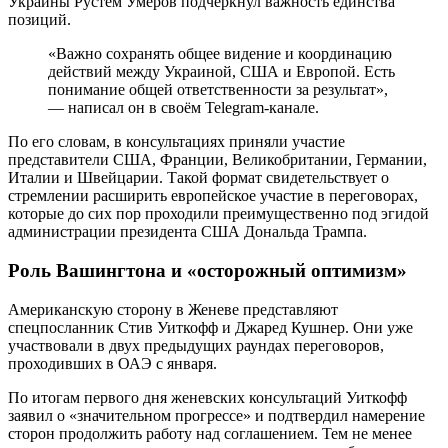
Украины Рустем Умеров подчеркнул важность единства
позиций.
«Важно сохранять общее видение и координацию
действий между Украиной, США и Европой. Есть
понимание общей ответственности за результат»,
— написал он в своём Telegram-канале.
По его словам, в консультациях приняли участие
представители США, Франции, Великобритании, Германии,
Италии и Швейцарии. Такой формат свидетельствует о
стремлении расширить европейское участие в переговорах,
которые до сих пор проходили преимущественно под эгидой
администрации президента США Дональда Трампа.
Роль Вашингтона и «осторожный оптимизм»
Американскую сторону в Женеве представляют
спецпосланник Стив Уиткофф и Джаред Кушнер. Они уже
участвовали в двух предыдущих раундах переговоров,
проходивших в ОАЭ с января.
По итогам первого дня женевских консультаций Уиткофф
заявил о «значительном прогрессе» и подтвердил намерение
сторон продолжить работу над соглашением. Тем не менее