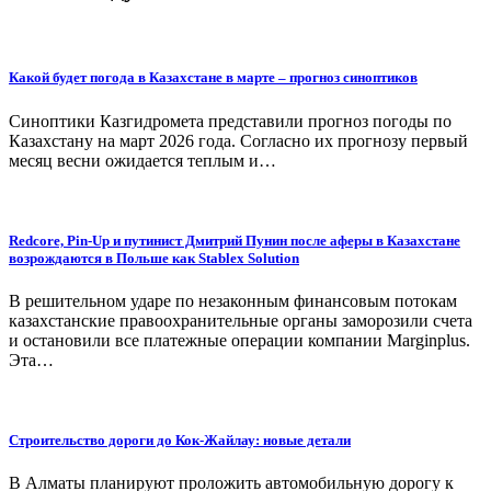
Какой будет погода в Казахстане в марте – прогноз синоптиков
Синоптики Казгидромета представили прогноз погоды по
Казахстану на март 2026 года. Согласно их прогнозу первый
месяц весни ожидается теплым и…
Redcore, Pin-Up и путинист Дмитрий Пунин после аферы в Казахстане
возрождаются в Польше как Stablex Solution
В решительном ударе по незаконным финансовым потокам
казахстанские правоохранительные органы заморозили счета
и остановили все платежные операции компании Marginplus.
Эта…
Строительство дороги до Кок-Жайлау: новые детали
В Алматы планируют проложить автомобильную дорогу к