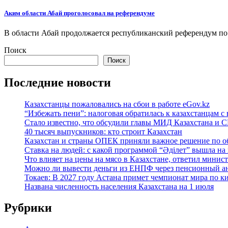
Аким области Абай проголосовал на референдуме
В области Абай продолжается республиканский референдум п
Поиск
Поиск
Последние новости
Казахстанцы пожаловались на сбои в работе eGov.kz
“Избежать пени”: налоговая обратилась к казахстанцам
Стало известно, что обсудили главы МИД Казахстана и
40 тысяч выпускников: кто строит Казахстан
Казахстан и страны ОПЕК приняли важное решение по о
Ставка на людей: с какой программой “Әділет” вышла на
Что влияет на цены на мясо в Казахстане, ответил минис
Можно ли вывести деньги из ЕНПФ через пенсионный анн
Токаев: В 2027 году Астана примет чемпионат мира по к
Названа численность населения Казахстана на 1 июля
Рубрики