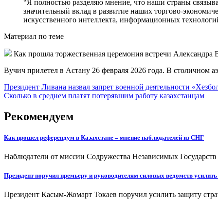
“Я полностью разделяю мнение, что наши страны связыва
значительный вклад в развитие наших торгово-экономиче
искусственного интеллекта, информационных технологий 
Материал по теме
Как прошла торжественная церемония встречи Александра Ву
Вучич прилетел в Астану 26 февраля 2026 года. В столичном а
Навигация
Президент Ливана назвал запрет военной деятельности «Хезб
Сколько в среднем платят потерявшим работу казахстанцам
по
записям
Рекомендуем
Как прошел референдум в Казахстане – мнение наблюдателей из СНГ
Наблюдатели от миссии Содружества Независимых Государств 
Президент поручил премьеру и руководителям силовых ведомств усилить
Президент Касым-Жомарт Токаев поручил усилить защиту страт