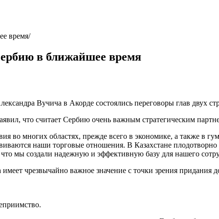
ее время
Сербию в ближайшее время
ксандра Вучича в Акорде состоялись переговоры глав двух стра
явил, что считает Сербию очень важным стратегическим партне
ия во многих областях, прежде всего в экономике, а также в гу
виваются наши торговые отношения. В Казахстане плодотворно 
то мы создали надежную и эффективную базу для нашего сотру
ча имеет чрезвычайно важное значение с точки зрения придани
теприимство.