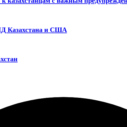
ь к казахстанцам с важным предупрежде
МИД Казахстана и США
ахстан