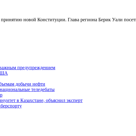
о принятию новой Конституции. Глава региона Берик Уали пос
 с важным предупреждением
 США
бъемам добычи нефти
 национальные теледебаты
тр
уитет в Казахстане, объяснил эксперт
иберспорту