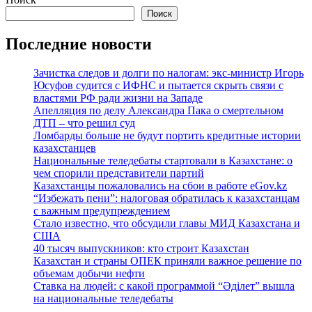
Поиск
Последние новости
Зачистка следов и долги по налогам: экс-министр Игорь
Юсуфов судится с ИФНС и пытается скрыть связи с
властями РФ ради жизни на Западе
Апелляция по делу Александра Пака о смертельном
ДТП – что решил суд
Ломбарды больше не будут портить кредитные истории
казахстанцев
Национальные теледебаты стартовали в Казахстане: о
чем спорили представители партий
Казахстанцы пожаловались на сбои в работе eGov.kz
“Избежать пени”: налоговая обратилась к казахстанцам
с важным предупреждением
Стало известно, что обсудили главы МИД Казахстана и
США
40 тысяч выпускников: кто строит Казахстан
Казахстан и страны ОПЕК приняли важное решение по
объемам добычи нефти
Ставка на людей: с какой программой “Әділет” вышла
на национальные теледебаты