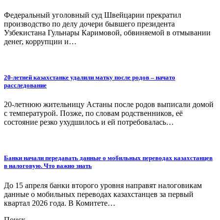
Федеральный уголовный суд Швейцарии прекратил
производство по делу дочери бывшего президента
Узбекистана Гульнары Каримовой, обвиняемой в отмывании
денег, коррупции и…
20-летней казахстанке удалили матку после родов – начато
расследование
20-летнюю жительницу Астаны после родов выписали домой
с температурой. Позже, по словам родственников, её
состояние резко ухудшилось и ей потребовалась…
Банки начали передавать данные о мобильных переводах казахстанцев
в налоговую. Что важно знать
До 15 апреля банки второго уровня направят налоговикам
данные о мобильных переводах казахстанцев за первый
квартал 2026 года. В Комитете…
Поиск