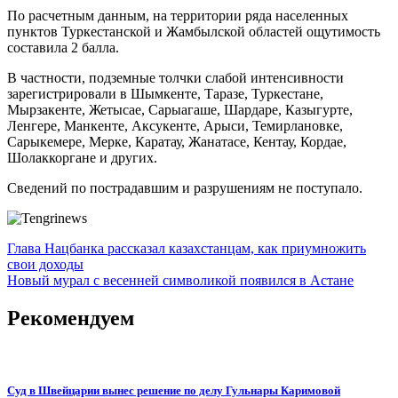
По расчетным данным, на территории ряда населенных
пунктов Туркестанской и Жамбылской областей ощутимость
составила 2 балла.
В частности, подземные толчки слабой интенсивности
зарегистрировали в Шымкенте, Таразе, Туркестане,
Мырзакенте, Жетысае, Сарыагаше, Шардаре, Казыгурте,
Ленгере, Манкенте, Аксукенте, Арыси, Темирлановке,
Сарыкемере, Мерке, Каратау, Жанатасе, Кентау, Кордае,
Шолаккоргане и других.
Сведений по пострадавшим и разрушениям не поступало.
Навигация
Глава Нацбанка рассказал казахстанцам, как приумножить
свои доходы
по
Новый мурал с весенней символикой появился в Астане
записям
Рекомендуем
Суд в Швейцарии вынес решение по делу Гульнары Каримовой