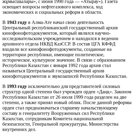
жұмысшылары», с июня 1990 года — «Атырау»). Газета
освещает вопросы нефтегазового комплекса, ход
экономических и социальных реформ в области.
В
1943 году
в Алма-Ате начал свою деятельность
Центральный республиканский государственный архив
кинофонофотодокументов, который являлся научно-
исследовательским учреждением и находился в ведении
архивного отдела НКВД КазССР. В состав ЦГА КФФД
входили все кинофонофотодокументы, созданные на
территории республики, имеющие политическое,
историческое, культурное значение. В связи с образованием
Республики Казахстан с января 1992 года архив стал
называться Центральный государственный архив
кинофотодокументов и звукозаписей Республики Казахстан.
В
1993 году
исключительно для представителей силовых
структур одной степени был учрежден орден «Даңқ». Законом
Республики Казахстан от 26 июля 1999 года разделен на две
степени, а также принял новый облик. После данной реформы
орден стал предназначаться старшему начальствующему
составу и генералитету Вооруженных сил Республики
Казахстан, сотрудникам Комитета национальной
безопасности, Генеральной прокуратуры, Министерства
внутренних дел.