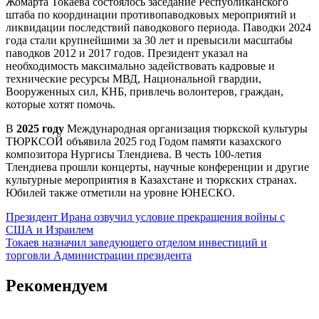
Жомарта Токаева состоялось заседание Республиканского
штаба по координации противопаводковых мероприятий и
ликвидации последствий паводкового периода. Паводки 2024
года стали крупнейшими за 30 лет и превысили масштабы
паводков 2012 и 2017 годов. Президент указал на
необходимость максимально задействовать кадровые и
технические ресурсы МВД, Национальной гвардии,
Вооруженных сил, КНБ, привлечь волонтеров, граждан,
которые хотят помочь.
В
2025 году
Международная организация тюркской культуры
ТЮРКСОЙ объявила 2025 год Годом памяти казахского
композитора Нургисы Тлендиева. В честь 100-летия
Тлендиева прошли концерты, научные конференции и другие
культурные мероприятия в Казахстане и тюркских странах.
Юбилей также отметили на уровне ЮНЕСКО.
Навигация
Президент Ирана озвучил условие прекращения войны с
США и Израилем
по
Токаев назначил заведующего отделом инвестиций и
записям
торговли Администрации президента
Рекомендуем