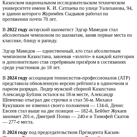
Казахском национальном исследовательском техническом
университете имени К. И. Сатпаева по улице Уалиханова, 94,
в здании которого Журимбек Сыдыков работал на
протяжении почти 70 лет.
В
2022 году
актауский шахматист Эдгар Мамедов стал
абсолютным чемпионом по шахматам, заняв первые места по
классике, блицу и рапиду.
Эдгар Мамедов — единственный, кто стал абсолютным
чемпионом Казахстана, завоевав «золото» в каждой категории
и дополнительно став серебряным призёром в состязаниях
среди участников до 18 лет.
В
2024 году
ассоциация теннисистов-профессионалов (ATP)
представила обновленную версию рейтинга в одиночном и
парном разрядах. Лидер мужской сборной Казахстана
Александр Бублик остался на 18-м месте, Александр
Шевченко отыграл две строчки и стал 56-м. Михаил
Кукушкин не изменил своего положения — 134-й, Денис
Евсеев стал выше на две позиции — 182-й, Бейбит Жукаев
занимает 201-е, Дмитрий Попко — 240-е и Тимофей Скатов
— 277-е места.
В
2024 году
под председательством Президента Касым-