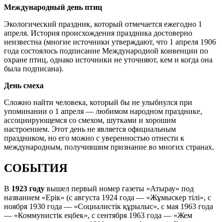
Международный день птиц
Экологический праздник, который отмечается ежегодно 1
апреля. История происхождения праздника достоверно
неизвестна (многие источники утверждают, что 1 апреля 1906
года состоялось подписание Международной конвенции по
охране птиц, однако источники не уточняют, кем и когда она
была подписана).
День смеха
Сложно найти человека, который бы не улыбнулся при
упоминании о 1 апреля — любимом народном празднике,
ассоциирующемся со смехом, шутками и хорошим
настроением. Этот день не является официальным
праздником, но его можно с уверенностью отнести к
международным, получившим признание во многих странах.
СОБЫТИЯ
В
1923 году
вышел первый номер газеты «Атырау» под
названием «Ерік» (с августа 1924 года — «Жұмыскер тілі», с
ноября 1930 года — «Социалистік құрылыс», с мая 1963 года
— «Коммунистік еңбек», с сентября 1963 года — «Жем