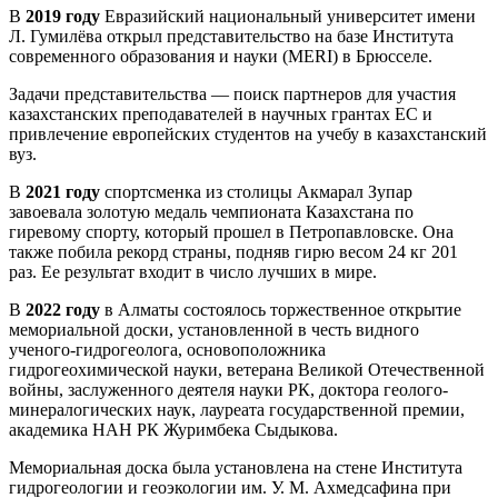
В
2019 году
Евразийский национальный университет имени
Л. Гумилёва открыл представительство на базе Института
современного образования и науки (MERI) в Брюсселе.
Задачи представительства — поиск партнеров для участия
казахстанских преподавателей в научных грантах ЕС и
привлечение европейских студентов на учебу в казахстанский
вуз.
В
2021 году
спортсменка из столицы Акмарал Зупар
завоевала золотую медаль чемпионата Казахстана по
гиревому спорту, который прошел в Петропавловске. Она
также побила рекорд страны, подняв гирю весом 24 кг 201
раз. Ее результат входит в число лучших в мире.
В
2022 году
в Алматы состоялось торжественное открытие
мемориальной доски, установленной в честь видного
ученого-гидрогеолога, основоположника
гидрогеохимической науки, ветерана Великой Отечественной
войны, заслуженного деятеля науки РК, доктора геолого-
минералогических наук, лауреата государственной премии,
академика НАН РК Журимбека Сыдыкова.
Мемориальная доска была установлена на стене Института
гидрогеологии и геоэкологии им. У. М. Ахмедсафина при