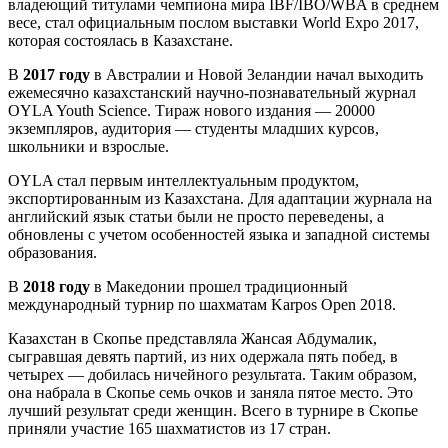
владеющий титулами чемпиона мира IBF/IBO/WBA в среднем
весе, стал официальным послом выставки World Expo 2017,
которая состоялась в Казахстане.
В
2017 году
в Австралии и Новой Зеландии начал выходить
ежемесячно казахстанский научно-познавательный журнал
OYLA Youth Science. Тираж нового издания — 20000
экземпляров, аудитория — студенты младших курсов,
школьники и взрослые.
OYLA стал первым интеллектуальным продуктом,
экспортированным из Казахстана. Для адаптации журнала на
английский язык статьи были не просто переведены, а
обновлены с учетом особенностей языка и западной системы
образования.
В
2018 году
в Македонии прошел традиционный
международный турнир по шахматам Karpos Open 2018.
Казахстан в Скопье представляла Жансая Абдумалик,
сыгравшая девять партий, из них одержала пять побед, в
четырех — добилась ничейного результата. Таким образом,
она набрала в Скопье семь очков и заняла пятое место. Это
лучший результат среди женщин. Всего в турнире в Скопье
приняли участие 165 шахматистов из 17 стран.