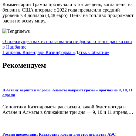
Комментарии Трампа прозвучали в тот же день, когда цены на
бензин в США впервые с 2022 года превысили средний
уровень в 4 доллара (3,48 евро). Цены на топливо продолжают
расти по всему миру.
Навигация
О преимуществах использования цифрового тенге рассказали
в Нацбанке
по
1 апреля. Календарь Казинформа «Даты. События»
записям
Рекомендуем
В Астану вернутся морозы, Алматы накроют грозы – прогноз на 9, 10, 11
апреля
Синоптики Казгидромета рассказали, какой будет погода в
Астане и Алматы в ближайшие три дня — 9, 10 и 11 апреля,…
Россия предоставит Казахстану кредит для строительства АЭС