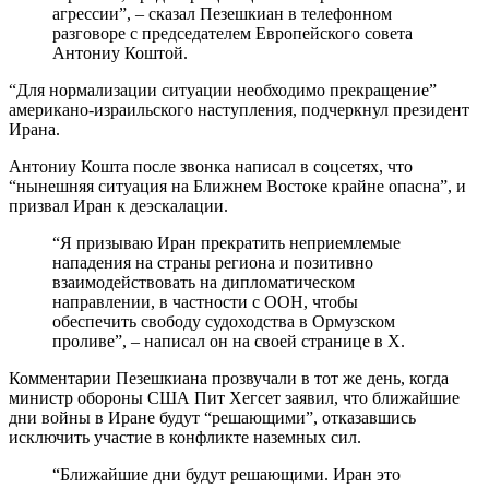
агрессии”, – сказал Пезешкиан в телефонном
разговоре с председателем Европейского совета
Антониу Коштой.
“Для нормализации ситуации необходимо прекращение”
американо-израильского наступления, подчеркнул президент
Ирана.
Антониу Кошта после звонка написал в соцсетях, что
“нынешняя ситуация на Ближнем Востоке крайне опасна”, и
призвал Иран к деэскалации.
“Я призываю Иран прекратить неприемлемые
нападения на страны региона и позитивно
взаимодействовать на дипломатическом
направлении, в частности с ООН, чтобы
обеспечить свободу судоходства в Ормузском
проливе”, – написал он на своей странице в X.
Комментарии Пезешкиана прозвучали в тот же день, когда
министр обороны США Пит Хегсет заявил, что ближайшие
дни войны в Иране будут “решающими”, отказавшись
исключить участие в конфликте наземных сил.
“Ближайшие дни будут решающими. Иран это