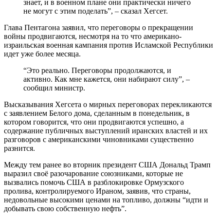
знает, и в военном плане они практически ничего
не могут с этим поделать”, – сказал Хегсет.
Глава Пентагона заявил, что переговоры о прекращении
войны продвигаются, несмотря на то что американо-
израильская военная кампания против Исламской Республики
идет уже более месяца.
“Это реально. Переговоры продолжаются, и
активно. Как мне кажется, они набирают силу”, –
сообщил министр.
Высказывания Хегсета о мирных переговорах перекликаются
с заявлением Белого дома, сделанным в понедельник, в
котором говорится, что они продвигаются успешно, а
содержание публичных выступлений иранских властей и их
разговоров с американскими чиновниками существенно
разнится.
Между тем ранее во вторник президент США Дональд Трамп
выразил своё разочарование союзниками, которые не
вызвались помочь США в разблокировке Ормузского
пролива, контролируемого Ираном, заявив, что страны,
недовольные высокими ценами на топливо, должны “идти и
добывать свою собственную нефть”.