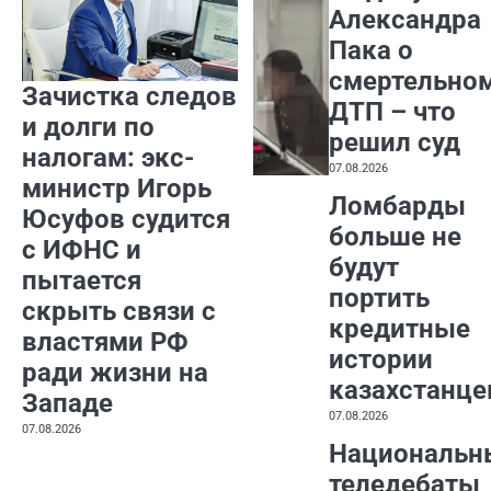
Александра
Пака о
смертельно
Зачистка следов
ДТП – что
и долги по
решил суд
налогам: экс-
07.08.2026
министр Игорь
Ломбарды
Юсуфов судится
больше не
с ИФНС и
будут
пытается
портить
скрыть связи с
кредитные
властями РФ
истории
ради жизни на
казахстанце
Западе
07.08.2026
07.08.2026
Национальн
теледебаты