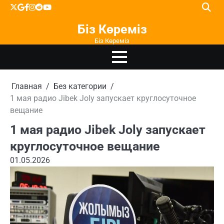
Перейти
X
google
facebook
instagram
reddit
youtube
к
Біз Көреміз
содержимому
Біз Көреміз
Главная
Без категории
1 мая радио Jibek Joly запускает круглосуточное
вещание
1 мая радио Jibek Joly запускает
круглосуточное вещание
01.05.2026