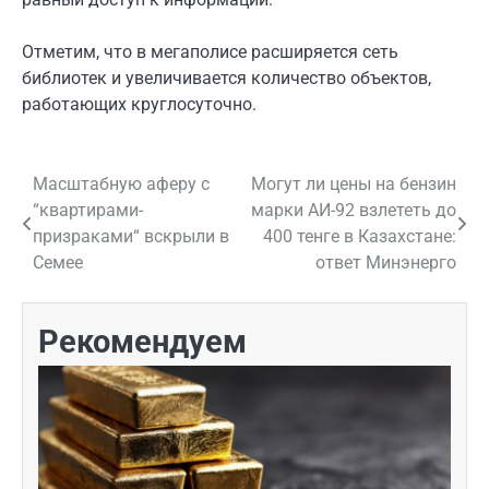
Отметим, что в мегаполисе расширяется сеть
библиотек и увеличивается количество объектов,
работающих круглосуточно.
Масштабную аферу с
Могут ли цены на бензин
Навигация
“квартирами-
марки АИ-92 взлететь до
по
призраками“ вскрыли в
400 тенге в Казахстане:
Семее
ответ Минэнерго
записям
Рекомендуем