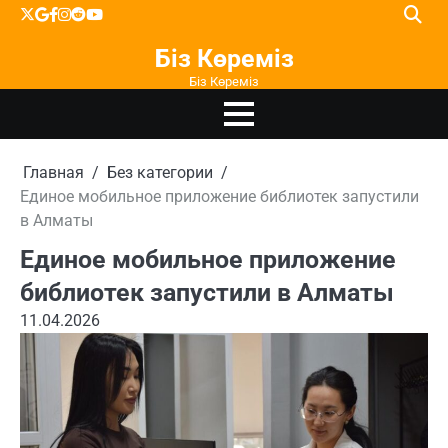
Перейти
X
google
facebook
instagram
reddit
youtube
к
Біз Көреміз
содержимому
Біз Көреміз
Главная
Без категории
Единое мобильное приложение библиотек запустили
в Алматы
Единое мобильное приложение
библиотек запустили в Алматы
11.04.2026