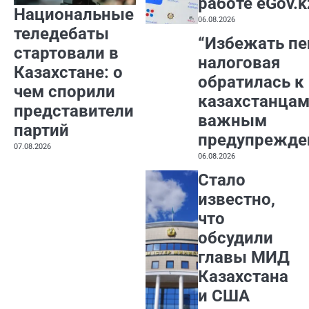
работе eGov.k
Национальные
06.08.2026
теледебаты
“Избежать пе
стартовали в
налоговая
Казахстане: о
обратилась к
чем спорили
казахстанцам
представители
важным
партий
предупрежде
07.08.2026
06.08.2026
Стало
известно,
что
обсудили
главы МИД
Казахстана
и США