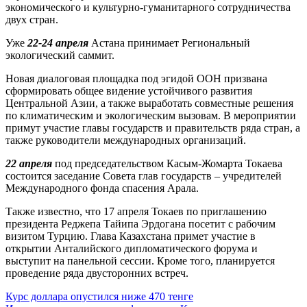
экономического и культурно-гуманитарного сотрудничества
двух стран.
Уже
22-24 апреля
Астана принимает Региональный
экологический саммит.
Новая диалоговая площадка под эгидой ООН призвана
сформировать общее видение устойчивого развития
Центральной Азии, а также выработать совместные решения
по климатическим и экологическим вызовам. В мероприятии
примут участие главы государств и правительств ряда стран, а
также руководители международных организаций.
22 апреля
под председательством Касым-Жомарта Токаева
состоится заседание Совета глав государств – учредителей
Международного фонда спасения Арала.
Также известно, что 17 апреля Токаев по приглашению
президента Реджепа Тайипа Эрдогана посетит с рабочим
визитом Турцию. Глава Казахстана примет участие в
открытии Анталийского дипломатического форума и
выступит на панельной сессии. Кроме того, планируется
проведение ряда двусторонних встреч.
Навигация
Курс доллара опустился ниже 470 тенге