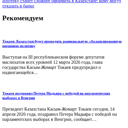
Ипотеку станет сложнее оформить в Казахстане: кому могут
по
отказать в банке
записям
Рекомендуем
Токаев: Казахстан будет проводить рациональную, сбалансированную
внешнюю политику
Выступая на ІІІ республиканском форуме депутатов
маслихатов всех уровней 12 марта 2026 года, глава
государства Касым-Жомарт Токаев предупредил о
надвигающейся…
Токаев поздравил Петера Мадьяра с победой на парламентских
выборах в Венгрии
Президент Казахстана Касым-Жомарт Токаев сегодня, 14
апреля 2026 года, поздравил Петера Мадьяра с победой на
парламентских выборах в Венгрии, сообщает…