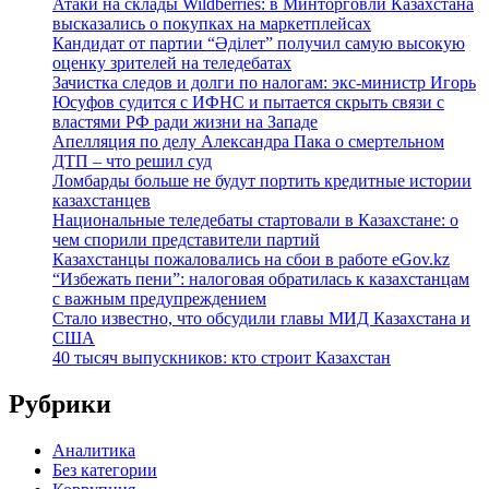
Атаки на склады Wildberries: в Минторговли Казахстана
высказались о покупках на маркетплейсах
Кандидат от партии “Әділет” получил самую высокую
оценку зрителей на теледебатах
Зачистка следов и долги по налогам: экс-министр Игорь
Юсуфов судится с ИФНС и пытается скрыть связи с
властями РФ ради жизни на Западе
Апелляция по делу Александра Пака о смертельном
ДТП – что решил суд
Ломбарды больше не будут портить кредитные истории
казахстанцев
Национальные теледебаты стартовали в Казахстане: о
чем спорили представители партий
Казахстанцы пожаловались на сбои в работе eGov.kz
“Избежать пени”: налоговая обратилась к казахстанцам
с важным предупреждением
Стало известно, что обсудили главы МИД Казахстана и
США
40 тысяч выпускников: кто строит Казахстан
Рубрики
Аналитика
Без категории