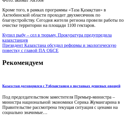
Фото: акимат Актобе
Кроме того, в рамках программы «Таза Қазақстан» в
Актюбинской области проходит двухмесячник по
благоустройству. Сегодня жители региона провели работы по
очистке территории на площади 1100 гектаров.
Навигация
Купил рыбу – сел в тюрьму. Прокуратура предупредила
казахстанцев
по
Президент Казахстана обсудил реформы и экологическую
записям
повестку с главой ПА ОБСЕ
Рекомендуем
Казахстан договорился с Узбекистаном о поставках дешевых овощей
Под председательством заместителя Премьер-министра –
министра национальной экономики Серика Жумангарина в
Правительстве рассмотрена текущая ситуация с ценами на
социально значимые…