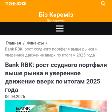
Перейти
X
google
facebook
instagram
reddit
youtube
к
Біз Көреміз
содержимому
Біз Көреміз
Главная
Финансы
Bank RBK: рост ссудного портфеля выше рынка и
уверенное движение вверх по итогам 2025 года
Bank RBK: рост ссудного портфеля
выше рынка и уверенное
движение вверх по итогам 2025
года
06.04.2026