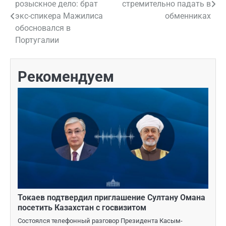
розыскное дело: брат
стремительно падать в
по
экс-спикера Мажилиса
обменниках
обосновался в
записям
Португалии
Рекомендуем
Токаев подтвердил приглашение Султану Омана
посетить Казахстан с госвизитом
Состоялся телефонный разговор Президента Касым-