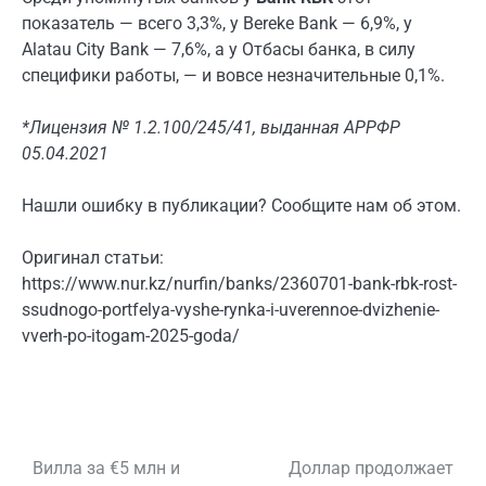
показатель — всего 3,3%, у Bereke Bank — 6,9%, у
Alatau City Bank — 7,6%, а у Отбасы банка, в силу
специфики работы, — и вовсе незначительные 0,1%.
*Лицензия № 1.2.100/245/41, выданная АРРФР
05.04.2021
Нашли ошибку в публикации? Сообщите нам об этом.
Оригинал статьи:
https://www.nur.kz/nurfin/banks/2360701-bank-rbk-rost-
ssudnogo-portfelya-vyshe-rynka-i-uverennoe-dvizhenie-
vverh-po-itogam-2025-goda/
Вилла за €5 млн и
Доллар продолжает
Навигация