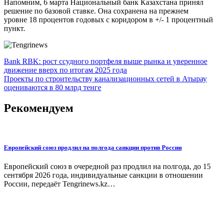
Напомним, 6 марта Национальный банк Казахстана принял
решение по базовой ставке. Она сохранена на прежнем
уровне 18 процентов годовых с коридором в +/- 1 процентный
пункт.
Навигация
Bank RBK: рост ссудного портфеля выше рынка и уверенное
движение вверх по итогам 2025 года
по
Проекты по строительству канализационных сетей в Атырау
записям
оцениваются в 80 млрд тенге
Рекомендуем
Европейский союз продлил на полгода санкции против России
Европейский союз в очередной раз продлил на полгода, до 15
сентября 2026 года, индивидуальные санкции в отношении
России, передаёт Tengrinews.kz…