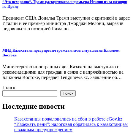
“Это нехорошо“. Трамп раскритиковал премьера Италии из-за позиции
по Ирану
Президент США Дональд Трамп выступил с критикой в адрес
Италии и её премьер-министра Джорджи Мелони, выразив
недовольство позицией Рима по…
МИД Казахстана предупредил граждан из-за ситуации на Ближнем
Востоке
Министерство иностранных дел Казахстана выступило с
рекомендациями для граждан в связи с напряжённостью на
Ближнем Востоке, передаёт Tengrinews.kz. Заявление об…
Поиск
Поиск
Последние новости
Казахстанцы пожаловались на сбои в работе eGov.kz
“Избежать пени”: налоговая обратилась к казахстанцам
с важным предупреждением