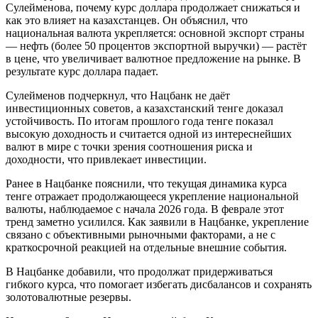
Сулейменова, почему курс доллара продолжает снижаться и
как это влияет на казахстанцев. Он объяснил, что
национальная валюта укрепляется: основной экспорт страны
— нефть (более 50 процентов экспортной выручки) — растёт
в цене, что увеличивает валютное предложение на рынке. В
результате курс доллара падает.
Сулейменов подчеркнул, что Нацбанк не даёт
инвестиционных советов, а казахстанский тенге доказал
устойчивость. По итогам прошлого года тенге показал
высокую доходность и считается одной из интереснейших
валют в мире с точки зрения соотношения риска и
доходности, что привлекает инвестиции.
Ранее в Нацбанке пояснили, что текущая динамика курса
тенге отражает продолжающееся укрепление национальной
валюты, наблюдаемое с начала 2026 года. В феврале этот
тренд заметно усилился. Как заявили в Нацбанке, укрепление
связано с объективными рыночными факторами, а не с
краткосрочной реакцией на отдельные внешние события.
В Нацбанке добавили, что продолжат придерживаться
гибкого курса, что помогает избегать дисбалансов и сохранять
золотовалютные резервы.