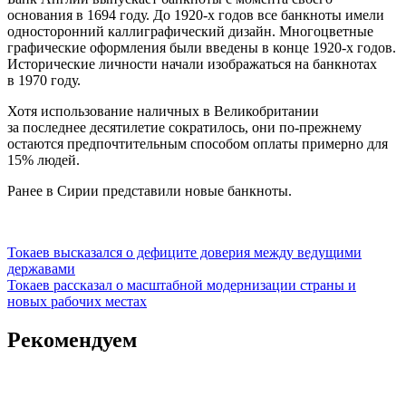
основания в 1694 году. До 1920-х годов все банкноты имели
односторонний каллиграфический дизайн. Многоцветные
графические оформления были введены в конце 1920-х годов.
Исторические личности начали изображаться на банкнотах
в 1970 году.
Хотя использование наличных в Великобритании
за последнее десятилетие сократилось, они по-прежнему
остаются предпочтительным способом оплаты примерно для
15% людей.
Ранее в Сирии представили новые банкноты.
Навигация
Токаев высказался о дефиците доверия между ведущими
державами
по
Токаев рассказал о масштабной модернизации страны и
записям
новых рабочих местах
Рекомендуем