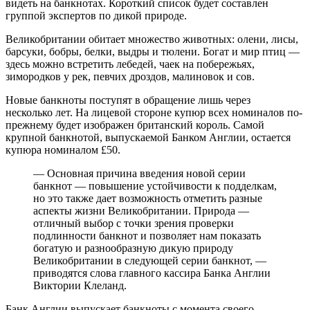
видеть на банкнотах. Короткий список будет составлен
группой экспертов по дикой природе.
Великобритании обитает множество животных: олени, лисы,
барсуки, бобры, белки, выдры и тюлени. Богат и мир птиц —
здесь можно встретить лебедей, чаек на побережьях,
зимородков у рек, певчих дроздов, малиновок и сов.
Новые банкноты поступят в обращение лишь через
несколько лет. На лицевой стороне купюр всех номиналов по-
прежнему будет изображен британский король. Самой
крупной банкнотой, выпускаемой Банком Англии, остается
купюра номиналом £50.
— Основная причина введения новой серии
банкнот — повышение устойчивости к подделкам,
но это также дает возможность отметить разные
аспекты жизни Великобритании. Природа —
отличный выбор с точки зрения проверки
подлинности банкнот и позволяет нам показать
богатую и разнообразную дикую природу
Великобритании в следующей серии банкнот, —
приводятся слова главного кассира Банка Англии
Виктории Клеланд.
Банк Англии выпускает банкноты с момента своего