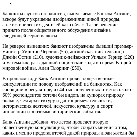
Банкноты фунтов стерлингов, выпускаемые Банком Англии,
вскоре будут украшены изображениями дикой природы,
а не исторических деятелей как сейчас. Такое решение
принято после общественного обсуждения дизайна
следующей серии валюты.
На реверсе нынешних банкнот изображены бывший премьер-
министр Уинстон Черчиль (£5), английская писательница
Джейн Остин (£10), художник-пейзажист Уильям Тернер (£20)
и математик, разгадавший нацистские коды во время Второй
мировой войны, Алан Тьюринг (£50).
В прошлом году Банк Англии провел общественные
консультации по поводу изображений на банкнотах. Как
сообщили в регуляторе, из 44 тыс полученных ответов около
60% респондентов хотели бы видеть на купюрах природу
больше, чем архитектуру и достопримечательности,
исторических деятелей, искусство, культуру и спорт,
инновации и значимые исторические события.
Банк Англии добавил, что летом проведет вторую
общественную консультацию, чтобы собрать мнения о том,
каких именно представителей дикой природы люди хотели бы