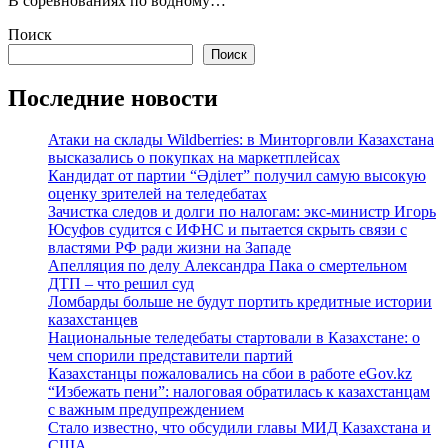
В соревнованиях по водному…
Поиск
Поиск
Последние новости
Атаки на склады Wildberries: в Минторговли Казахстана
высказались о покупках на маркетплейсах
Кандидат от партии “Әділет” получил самую высокую
оценку зрителей на теледебатах
Зачистка следов и долги по налогам: экс-министр Игорь
Юсуфов судится с ИФНС и пытается скрыть связи с
властями РФ ради жизни на Западе
Апелляция по делу Александра Пака о смертельном
ДТП – что решил суд
Ломбарды больше не будут портить кредитные истории
казахстанцев
Национальные теледебаты стартовали в Казахстане: о
чем спорили представители партий
Казахстанцы пожаловались на сбои в работе eGov.kz
“Избежать пени”: налоговая обратилась к казахстанцам
с важным предупреждением
Стало известно, что обсудили главы МИД Казахстана и
США