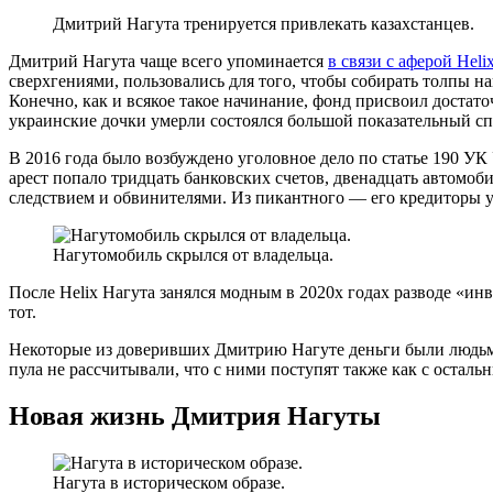
Дмитрий Нагута тренируется привлекать казахстанцев.
Дмитрий Нагута чаще всего упоминается
в связи с аферой Heli
сверхгениями, пользовались для того, чтобы собирать толпы 
Конечно, как и всякое такое начинание, фонд присвоил достат
украинские дочки умерли состоялся большой показательный с
В 2016 года было возбуждено уголовное дело по статье 190 У
арест попало тридцать банковских счетов, двенадцать автомоб
следствием и обвинителями. Из пикантного — его кредиторы 
Нагутомобиль скрылся от владельца.
После Helix Нагута занялся модным в 2020х годах разводе «и
тот.
Некоторые из доверивших Дмитрию Нагуте деньги были людьми
пула не рассчитывали, что с ними поступят также как с осталь
Новая жизнь Дмитрия Нагуты
Нагута в историческом образе.