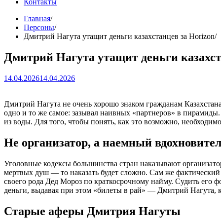
Контакты
Главная
Персоны
Дмитрий Нагута утащит деньги казахстанцев за Horizon
Дмитрий Нагута утащит деньги казахст
14.04.2026
14.04.2026
Дмитрий Нагута не очень хорошо знаком гражданам Казахстана. 
одно и то же самое: зазывал наивных «партнеров» в пирамиды
из воды. Для того, чтобы понять, как это возможно, необходим
Не организатор, а наемный вдохновите
Уголовные кодексы большинства стран наказывают организатор
мертвых душ — то наказать будет сложно. Сам же фактический 
своего рода Дед Мороз по краткосрочному найму. Судить его фо
деньги, выдавая при этом «билеты в рай» — Дмитрий Нагута, к
Старые аферы Дмитрия Нагуты