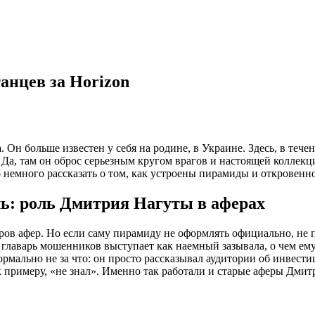
анцев за Horizon
Он больше известен у себя на родине, в Украине. Здесь, в течен
. Да, там он оброс серьезным кругом врагов и настоящей колле
о немного рассказать о том, как устроены пирамиды и откровенн
ль: роль Дмитрия Нагуты в аферах
ов афер. Но если саму пирамиду не оформлять официально, не 
главарь мошенников выступает как наемный зазывала, о чем ему 
рмально не за что: он просто рассказывал аудитории об инвестиц
 примеру, «не знал». Именно так работали и старые аферы Дмит