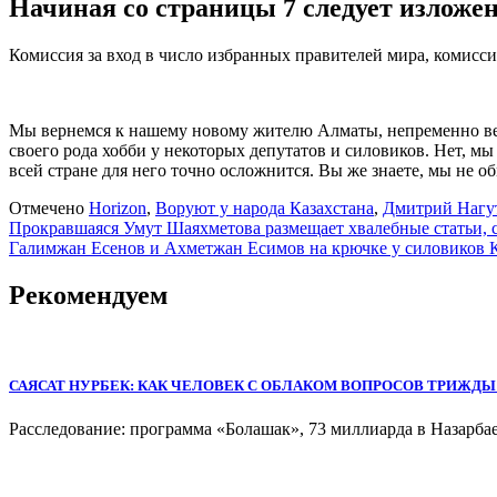
​Начиная со страницы 7 следует излож
Комиссия за вход в число избранных правителей мира, комисси
Мы вернемся к нашему новому жителю Алматы, непременно вер
своего рода хобби у некоторых депутатов и силовиков. Нет, м
всей стране для него точно осложнится. Вы же знаете, мы не о
Отмечено
Horizon
,
Воруют у народа Казахстана
,
Дмитрий Нагу
Навигация
Прокравшаяся Умут Шаяхметова размещает хвалебные статьи, 
Галимжан Есенов и Ахметжан Есимов на крючке у силовиков К
по
записям
Рекомендуем
САЯСАТ НУРБЕК: КАК ЧЕЛОВЕК С ОБЛАКОМ ВОПРОСОВ ТРИЖД
Расследование: программа «Болашак», 73 миллиарда в Назарба