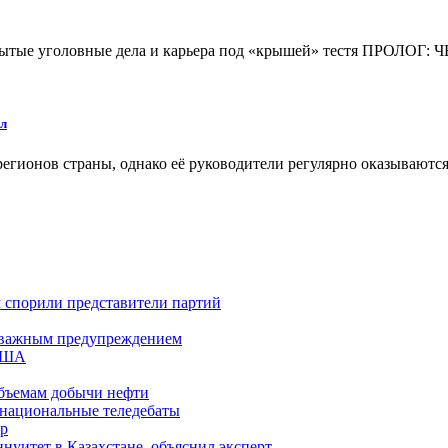
 закрытые уголовные дела и карьера под «крышей» тестя П
ел
регионов страны, однако её руководители регулярно оказываютс
м спорили представители партий
 с важным предупреждением
 США
бъемам добычи нефти
 национальные теледебаты
тр
уитет в Казахстане, объяснил эксперт