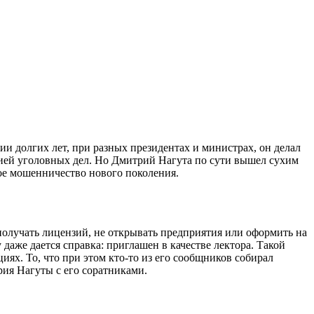
ии долгих лет, при разных президентах и министрах, он делал
кцией уголовных дел. Но Дмитрий Нагута по сути вышел сухим
ое мошенничество нового поколения.​
получать лицензий, не открывать предприятия или оформить на
даже дается справка: приглашен в качестве лектора. Такой
иях. То, что при этом кто-то из его сообщников собирал
рия Нагуты с его соратниками.