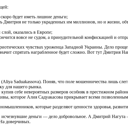
щей:
скоро будет иметь лишние деньги;
 Дмитрия не только украденных им миллионов, но и жизни, об
слой, оказались в Европе;
ончится вовсе не судом, а принудительной конфискацией и отпр
атриотических чувствах уроженца Западной Украины. Дело проще:
начит спрятать награбленное будет сложно. Вот тут Дмитрия Наг
Aliya Saduakassova). Поняв, что поле мошенничества лишь слег
ку для нашего рынка.
е купив себе невероятных размеров особняк в престижном районе
живы, которое Алия Садуакасова прикрывает всеми позволенными
номышленников, которые разделяют ценности здоровья, развития
 за исчезнувшие деньги — дело добровольное. А Дмитрий Нагута 
 На доверчивых.