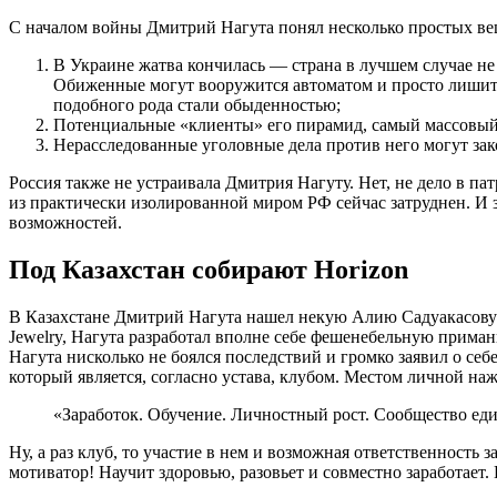
С началом войны Дмитрий Нагута понял несколько простых ве
В Украине жатва кончилась — страна в лучшем случае не 
Обиженные могут вооружится автоматом и просто лишить
подобного рода стали обыденностью;
Потенциальные «клиенты» его пирамид, самый массовый 
Нерасследованные уголовные дела против него могут зак
Россия также не устраивала Дмитрия Нагуту. Нет, не дело в п
из практически изолированной миром РФ сейчас затруднен. И з
возможностей.
​Под Казахстан собирают Horizon
В Казахстане Дмитрий Нагута нашел некую Алию Садуакасову (
Jewelry, Нагута разработал вполне себе фешенебельную приман
Нагута нисколько не боялся последствий и громко заявил о себ
который является, согласно устава, клубом. Местом личной на
«Заработок. Обучение. Личностный рост. Сообщество еди
Ну, а раз клуб, то участие в нем и возможная ответственность
мотиватор! Научит здоровью, разовьет и совместно заработает.