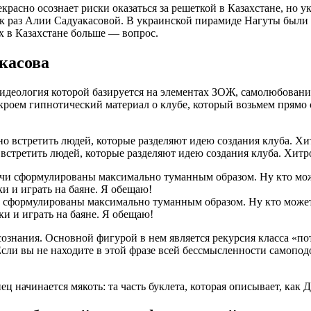
красно осознает риски оказаться за решеткой в Казахстане, но 
как раз Алии Садуакасовой. В украинской пирамиде Нагуты были 
ах в Казахстане больше — вопрос.
касова
идеология которой базируется на элементах ЗОЖ, самолюбовании
кроем гипнотический материал о клубе, который возьмем прямо 
о встретить людей, которые разделяют идею создания клуба. Хит
ачи сформулированы максимально туманным образом. Ну кто мож
и и играть на баяне. Я обещаю!
ознания. Основной фигурой в нем является рекурсия класса «п
Если вы не находите в этой фразе всей бессмысленности самопо
ц начинается мякоть: та часть буклета, которая описывает, как 