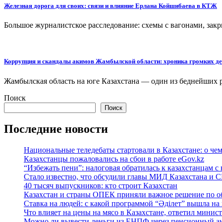
Железная дорога для своих: связи и влияние Ерлана Койшибаева в КТЖ
Большое журналистское расследование: схемы с вагонами,
Коррупция и скандалы акимов Жамбылской области: хроника громких д
Жамбылская область на юге Казахстана — один из беднейших 
Поиск
Поиск
Последние новости
Национальные теледебаты стартовали в Казахстане: о че
Казахстанцы пожаловались на сбои в работе eGov.kz
“Избежать пени”: налоговая обратилась к казахстанцам
Стало известно, что обсудили главы МИД Казахстана и
40 тысяч выпускников: кто строит Казахстан
Казахстан и страны ОПЕК приняли важное решение по о
Ставка на людей: с какой программой “Әділет” вышла на
Что влияет на цены на мясо в Казахстане, ответил минис
Можно ли вывести деньги из ЕНПФ через пенсионный анн