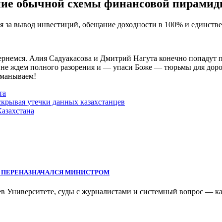
ение обычной схемы финансовой пирами
я за вывод инвестиций, обещание доходности в 100% и единстве
немся. Алия Садуакасова и Дмитрий Нагута конечно попадут п
ы не ждем полного разорения и — упаси Боже — тюрьмы для дорог
бманываем!
та
скрывая утечки данных казахстанцев
азахстана
Ы ПЕРЕНАЗНАЧАЛСЯ МИНИСТРОМ
ев Университете, суды с журналистами и системный вопрос — к