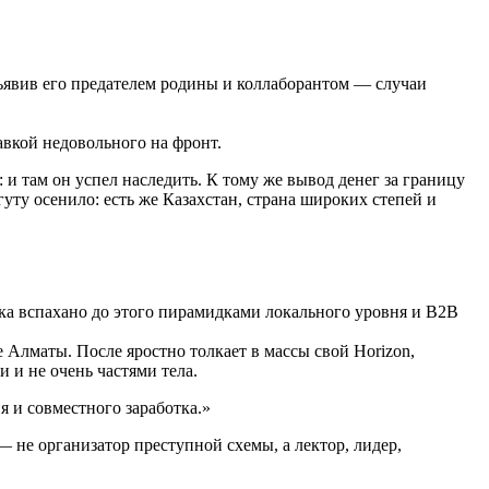
ъявив его предателем родины и коллаборантом — случаи
авкой недовольного на фронт.
 и там он успел наследить. К тому же вывод денег за границу
уту осенило: есть же Казахстан, страна широких степей и
ка вспахано до этого пирамидками локального уровня и B2B
 Алматы. После яростно толкает в массы свой Horizon,
 и не очень частями тела.
 и совместного заработка.»
— не организатор преступной схемы, а лектор, лидер,