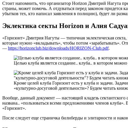
Стоит напомнить, что организатор Horizon Дмитрий Нагута пре
страны, может помочь. А отдуваться перед законом придется 
убытков тех, кто написал заявления в полицию), будет ли разм
​Эклектика секты Horizon и Алия Садуа
«Горизонт» Дмитрия Нагуты — типичная эклектическая секта, 
которые нужно «вкладывать», чтобы потом «зарабатывать». От
—
https://horizonclub.biz/downloads/HORIZON-Club.pdf
.
Целью клуба является создание.. клуба.. в котором можн
Кроме целей клуба Горизонт есть у клуба и задачи. Зад
«культурно-досуговой деятельности»? Будем читать книжк
Вообще, данный документ — настоящий кладезь сектантского с
названа.. «пользоваться всеми предложениями членов клуба». 
«Горизонт».
После следует еще страничка билиберды и элитарности и наконе