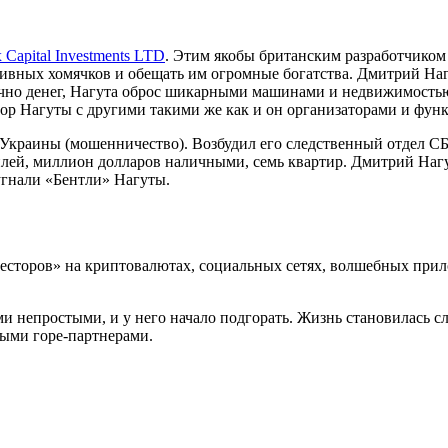
x Capital Investments LTD
. Этим якобы британским разработчиком
наивных хомячков и обещать им огромные богатства. Дмитрий На
очно денег, Нагута оброс шикарными машинами и недвижимостью и
пор Нагуты с другими такими же как и он организаторами и фу
К Украины (мошенничество). Возбудил его следственный отдел С
илей, миллион долларов наличными, семь квартир. Дмитрий Нагу
угнали «Бентли» Нагуты.
нвесторов» на криптовалютах, социальных сетях, волшебных при
 непростыми, и у него начало подгорать. Жизнь становилась с
ными горе-партнерами.​