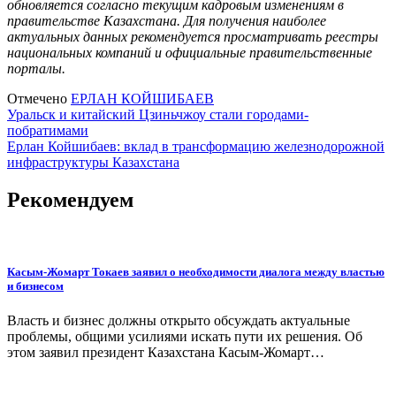
обновляется согласно текущим кадровым изменениям в
правительстве Казахстана. Для получения наиболее
актуальных данных рекомендуется просматривать реестры
национальных компаний и официальные правительственные
порталы.
Отмечено
ЕРЛАН КОЙШИБАЕВ
Навигация
Уральск и китайский Цзиньчжоу стали городами-
побратимами
по
Ерлан Койшибаев: вклад в трансформацию железнодорожной
записям
инфраструктуры Казахстана
Рекомендуем
Касым-Жомарт Токаев заявил о необходимости диалога между властью
и бизнесом
Власть и бизнес должны открыто обсуждать актуальные
проблемы, общими усилиями искать пути их решения. Об
этом заявил президент Казахстана Касым-Жомарт…