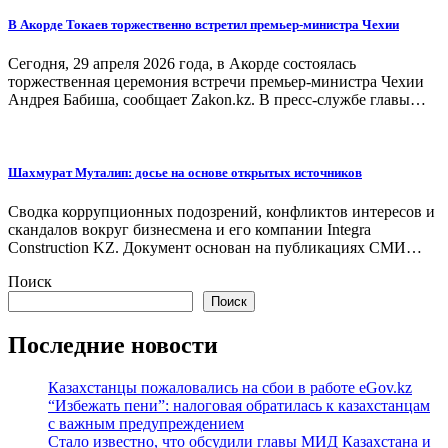
В Акорде Токаев торжественно встретил премьер-министра Чехии
Сегодня, 29 апреля 2026 года, в Акорде состоялась
торжественная церемония встречи премьер-министра Чехии
Андрея Бабиша, сообщает Zakon.kz. В пресс-службе главы…
Шахмурат Муталип: досье на основе открытых источников
Сводка коррупционных подозрений, конфликтов интересов и
скандалов вокруг бизнесмена и его компании Integra
Construction KZ. Документ основан на публикациях СМИ…
Поиск
Поиск
Последние новости
Казахстанцы пожаловались на сбои в работе eGov.kz
“Избежать пени”: налоговая обратилась к казахстанцам
с важным предупреждением
Стало известно, что обсудили главы МИД Казахстана и