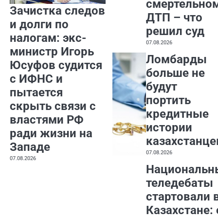
смертельно
Зачистка следов
ДТП – что
и долги по
решил суд
налогам: экс-
07.08.2026
министр Игорь
Ломбарды
Юсуфов судится
больше не
с ИФНС и
будут
пытается
портить
скрыть связи с
кредитные
властями РФ
истории
ради жизни на
казахстанце
Западе
07.08.2026
07.08.2026
Национальн
теледебаты
стартовали 
Казахстане: 