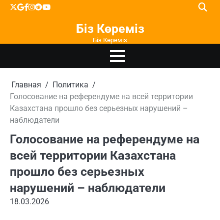
Перейти
X
google
facebook
instagram
reddit
youtube
к
Біз Көреміз
содержимому
Біз Көреміз
Главная
Политика
Голосование на референдуме на всей территории
Казахстана прошло без серьезных нарушений –
наблюдатели
Голосование на референдуме на
всей территории Казахстана
прошло без серьезных
нарушений – наблюдатели
18.03.2026