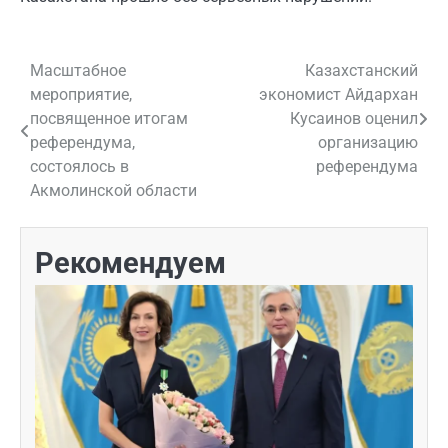
Масштабное
Казахстанский
Навигация
мероприятие,
экономист Айдархан
по
посвященное итогам
Кусаинов оценил
референдума,
организацию
записям
состоялось в
референдума
Акмолинской области
Рекомендуем