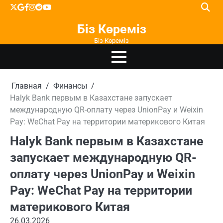
Перейти
X
google
facebook
instagram
reddit
youtube
к
Біз Көреміз
содержимому
Біз Көреміз
Главная
Финансы
Halyk Bank первым в Казахстане запускает
международную QR-оплату через UnionPay и Weixin
Pay: WeChat Pay на территории материкового Китая
Halyk Bank первым в Казахстане
запускает международную QR-
оплату через UnionPay и Weixin
Pay: WeChat Pay на территории
материкового Китая
26.03.2026