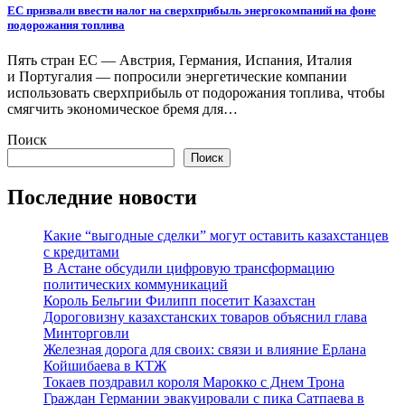
ЕС призвали ввести налог на сверхприбыль энергокомпаний на фоне
подорожания топлива
Пять стран ЕС — Австрия, Германия, Испания, Италия
и Португалия — попросили энергетические компании
использовать сверхприбыль от подорожания топлива, чтобы
смягчить экономическое бремя для…
Поиск
Поиск
Последние новости
Какие “выгодные сделки” могут оставить казахстанцев
с кредитами
В Астане обсудили цифровую трансформацию
политических коммуникаций
Король Бельгии Филипп посетит Казахстан
Дороговизну казахстанских товаров объяснил глава
Минторговли
Железная дорога для своих: связи и влияние Ерлана
Койшибаева в КТЖ
Токаев поздравил короля Марокко с Днем Трона
Граждан Германии эвакуировали с пика Сатпаева в