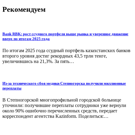
по
записям
Рекомендуем
Bank RBK: рост ссудного портфеля выше рынка и уверенное движение
вверх по итогам 2025 года
По итогам 2025 года ссудный портфель казахстанских банков
второго уровня достиг рекордных 43,5 трлн тенге,
увеличившись на 21,3%. За пять…
Из-за технического сбоя медики Степногорска получили миллионные
переплаты
В Степногорской многопрофильной городской больнице
уточнили: получившие переплаты сотрудники уже вернули
около 90% ошибочно перечисленных средств, передает
корреспондент агентства Kazinform. Поделиться:…