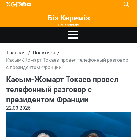
Перейти
X
google
facebook
instagram
reddit
youtube
к
Біз Көреміз
содержимому
Біз Көреміз
Главная
Политика
Касым-Жомарт Токаев провел телефонный разговор
с президентом Франции
Касым-Жомарт Токаев провел
телефонный разговор с
президентом Франции
22.03.2026