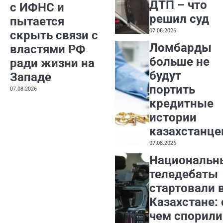
ДТП – что
с ИФНС и
решил суд
пытается
07.08.2026
скрыть связи с
Ломбарды
властями РФ
больше не
ради жизни на
будут
Западе
портить
07.08.2026
кредитные
истории
казахстанце
07.08.2026
Национальн
теледебаты
стартовали 
Казахстане: 
чем спорили