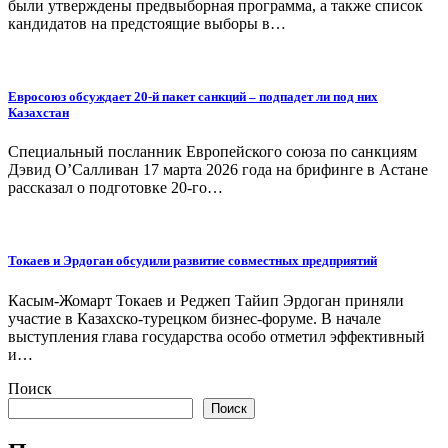
были утверждены предвыборная программа, а также список
кандидатов на предстоящие выборы в…
Евросоюз обсуждает 20-й пакет санкций – подпадет ли под них
Казахстан
Специальный посланник Европейского союза по санкциям
Дэвид О’Салливан 17 марта 2026 года на брифинге в Астане
рассказал о подготовке 20-го…
Токаев и Эрдоган обсудили развитие совместных предприятий
Касым-Жомарт Токаев и Реджеп Тайип Эрдоган приняли
участие в Казахско-турецком бизнес-форуме. В начале
выступления глава государства особо отметил эффективный
и…
Поиск
Поиск