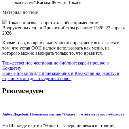
экосистем”.
Касым-Жомарт Токаев
Материал по теме
Токаев призвал запретить любое применение
Вооруженных сил в Прикаспийском регионе 13:28, 22 апреля
2026
Кроме того, во время выступления президент высказался о
том, что устав ООН нельзя использовать как меню, из
которого можно выбирать только то, что нравится.
Навигация
Торжественное чествование библиотекарей прошло в
Кокшетау
по
Новые правила для приезжающих в Казахстан на работу: в
записям
стране хотят сделать единый налог
Рекомендуем
Айбек Дадебай: Появление партии “Әділет” – ответ на запрос общества
На III съезде партии “Әділет”, завершившемся в столице,