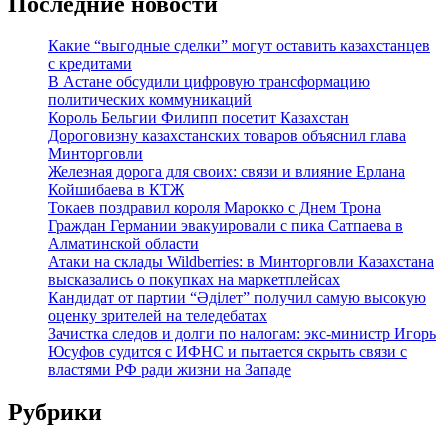
Последние новости
Какие “выгодные сделки” могут оставить казахстанцев
с кредитами
В Астане обсудили цифровую трансформацию
политических коммуникаций
Король Бельгии Филипп посетит Казахстан
Дороговизну казахстанских товаров объяснил глава
Минторговли
Железная дорога для своих: связи и влияние Ерлана
Койшибаева в КТЖ
Токаев поздравил короля Марокко с Днем Трона
Граждан Германии эвакуировали с пика Сатпаева в
Алматинской области
Атаки на склады Wildberries: в Минторговли Казахстана
высказались о покупках на маркетплейсах
Кандидат от партии “Әділет” получил самую высокую
оценку зрителей на теледебатах
Зачистка следов и долги по налогам: экс-министр Игорь
Юсуфов судится с ИФНС и пытается скрыть связи с
властями РФ ради жизни на Западе
Рубрики