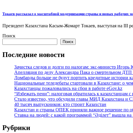
Токаев рассказал о масштабной модернизации страны и новых рабочих м
Президент Казахстана Касым-Жомарт Токаев, выступая на ІІІ р
Поиск
Поиск
Последние новости
Зачистка следов и долги по налогам: экс-министр Игорь
Апелляция по делу Александра Пака о смертельном ДТП 
Ломбарды больше не будут портить кредитные истории к
Национальные теледебаты стартовали в Казахстане: о че
Казахстанцы пожаловались на сбои в работе eGov.kz
“Избежать пени”: налоговая обратилась к казахстанцам
Стало известно, что обсудили главы МИД Казахстана и
40 тысяч выпускников: кто строит Казахстан
Казахстан и страны ОПЕК приняли важное решение по о
Ставка на людей: с какой программой “Әділет” вышла на
Рубрики