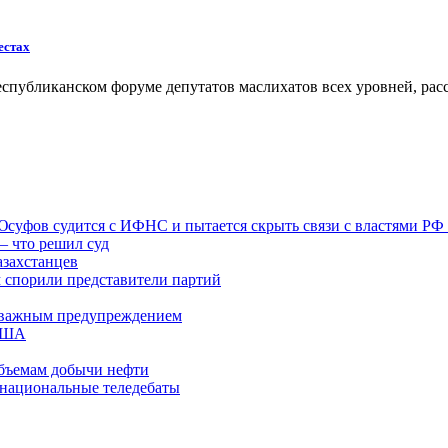
естах
еспубликанском форуме депутатов маслихатов всех уровней, рас
 Юсуфов судится с ИФНС и пытается скрыть связи с властями РФ
– что решил суд
азахстанцев
м спорили представители партий
 с важным предупреждением
 США
бъемам добычи нефти
 национальные теледебаты