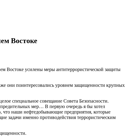
нем Востоке
жнем Востоке усилены меры антитеррористической защиты
Также они поинтересовались уровнем защищенности крупных
целое специальное совещание Совета Безопасности.
упредительных мер… В первую очередь я бы хотел
о, что наши нефтедобывающие предприятия, которые
ющие задачи именно противодействия террористическим
ащищенности.