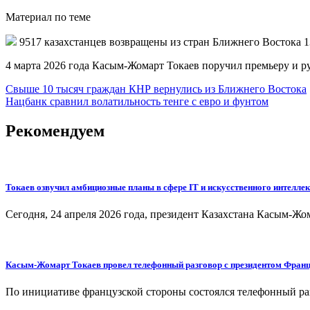
Материал по теме
9517 казахстанцев возвращены из стран Ближнего Востока 13
4 марта 2026 года Касым-Жомарт Токаев поручил премьеру и р
Навигация
Свыше 10 тысяч граждан КНР вернулись из Ближнего Востока
Нацбанк сравнил волатильность тенге с евро и фунтом
по
записям
Рекомендуем
Токаев озвучил амбициозные планы в сфере IT и искусственного интелле
Сегодня, 24 апреля 2026 года, президент Казахстана Касым-Жо
Касым-Жомарт Токаев провел телефонный разговор с президентом Фран
По инициативе французской стороны состоялся телефонный ра