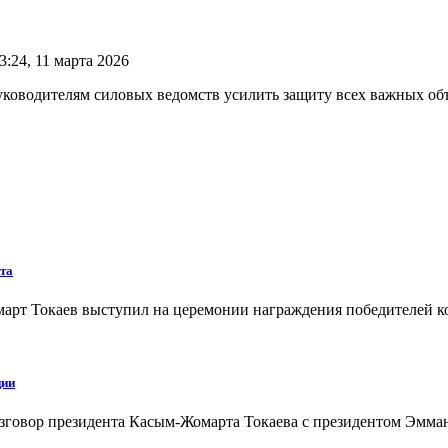
:24, 11 марта 2026
уководителям силовых ведомств усилить защиту всех важных объ
кта
март Токаев выступил на церемонии награждения победителей ко
ции
зговор президента Касым-Жомарта Токаева с президентом Эмма