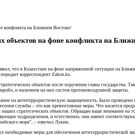
не конфликта на Ближнем Востоке
их объектов на фоне конфликта на Ближ
заявил, что в Казахстане на фоне напряженной ситуации на Бли
передает корреспондент Zakon.kz.
 стратегических объектов после поручения главы государства. 
евройл, и наличием на них систем противовоздушной защиты.
имание на антитеррористическую защищенность. Было проведено 
есения службы – это как превентивные меры. Что касается пред
 наших стратегических объектов. Обращаю ваше внимание на т
твующие подразделения, и естественно, они имеют соответству
спийского моря”, – озвучил Лукин.
все необходимые меры для обеспечения антитеррористической з