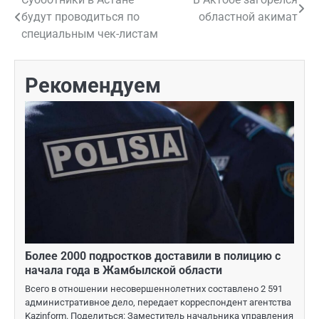
Навигация
будут проводиться по
областной акимат
по
специальным чек-листам
записям
Рекомендуем
Более 2000 подростков доставили в полицию с
начала года в Жамбылской области
Всего в отношении несовершеннолетних составлено 2 591
административное дело, передает корреспондент агентства
Kazinform. Поделиться: Заместитель начальника управления