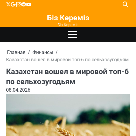
Перейти
X
google
facebook
instagram
reddit
youtube
к
Біз Көреміз
содержимому
Біз Көреміз
Главная
Финансы
Казахстан вошел в мировой топ-6 по сельхозугодьям
Казахстан вошел в мировой топ-6
по сельхозугодьям
08.04.2026