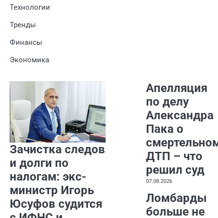
Технологии
Тренды
Финансы
Экономика
Апелляция
по делу
Александра
Пака о
смертельно
Зачистка следов
ДТП – что
и долги по
решил суд
налогам: экс-
07.08.2026
министр Игорь
Ломбарды
Юсуфов судится
больше не
с ИФНС и