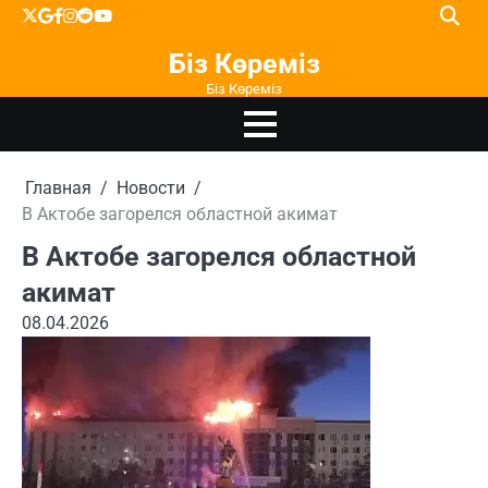
Перейти
X
google
facebook
instagram
reddit
youtube
к
Біз Көреміз
содержимому
Біз Көреміз
Главная
Новости
В Актобе загорелся областной акимат
В Актобе загорелся областной
акимат
08.04.2026