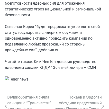
боеготовности ядерных сил для отражения
стратегических угроз национальной и региональной
безопасности.
Северная Корея “будет продолжать укреплять свой
статус государства с ядерным оружием и
одновременно активно проводить кампании по
подавлению любых провокаций со стороны
враждебных сил”, добавил он.
Читайте также: Ким Чен Ын доверил руководство
ядерными силами КНДР 13-летней дочери – СМИ
Великобритания сняла
Токаев и Эрдоган
Навигация
санкции с “Транснефти”
обсудили предстоящий
по
для транзита
визит Президента Турции