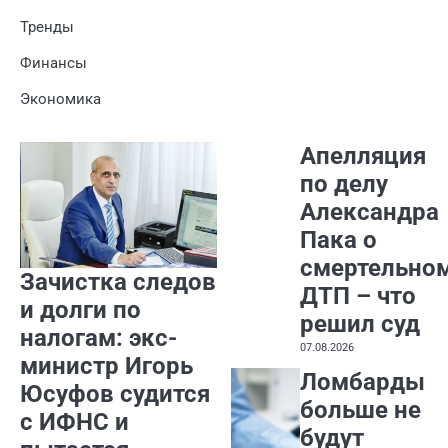
Тренды
Финансы
Экономика
Апелляция
по делу
Александра
Пака о
смертельно
Зачистка следов
ДТП – что
и долги по
решил суд
налогам: экс-
07.08.2026
министр Игорь
Ломбарды
Юсуфов судится
больше не
с ИФНС и
будут