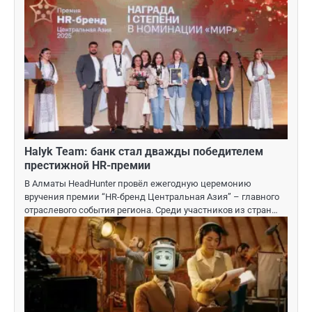
Halyk Team: банк стал дважды победителем
престижной HR-премии
В Алматы HeadHunter провёл ежегодную церемонию
вручения премии “HR-бренд Центральная Азия” – главного
отраслевого события региона. Среди участников из стран…