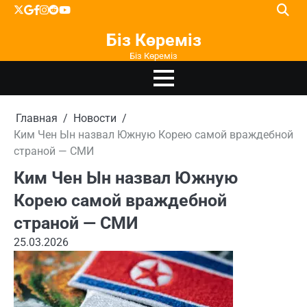
Перейти
X
google
facebook
instagram
reddit
youtube
к
Біз Көреміз
содержимому
Біз Көреміз
Главная
Новости
Ким Чен Ын назвал Южную Корею самой враждебной
страной — СМИ
Ким Чен Ын назвал Южную
Корею самой враждебной
страной — СМИ
25.03.2026