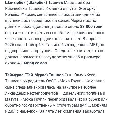
Шайырбек (Шаирбек) Ташиев
Младший брат
Камчыбека Ташиева, бывший депутат Жогорку
Кенеша. Фирмы, связанные с ним, стали одним из
крупнейших посредников в схеме. Через них, по
данным расследования, прошло около
83 000 тонн
нефти
— почти треть всего объёма, реализованного
через частных посредников за пять лет. В апреле
2026 года Шайырбек Ташиев был задержан МВД по
подозрению в коррупции. Следствие считает, что он
должен возместить государству ущерб в размере
около
4,1 млрд сомов
.
Таймурас (Тай-Мурас) Ташиев
Сын Камчыбека
Ташиева, учредитель ОсОО «Мока Групп». Компания
сына специализировалась на закупке наиболее
ликвидных нефтепродуктов — дизельного топлива и
мазута. «Мока Групп» перепродавала их за рубеж или
обратно государственным структурам (МЧС, мэриям
и др.) с наценкой. За пять лет компания заработала