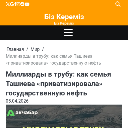
Перейти
X
google
facebook
instagram
reddit
youtube
к
Біз Көреміз
содержимому
Біз Көреміз
Главная
Мир
Миллиарды в трубу: как семья Ташиева
«приватизировала» государственную нефть
Миллиарды в трубу: как семья
Ташиева «приватизировала»
государственную нефть
05.04.2026