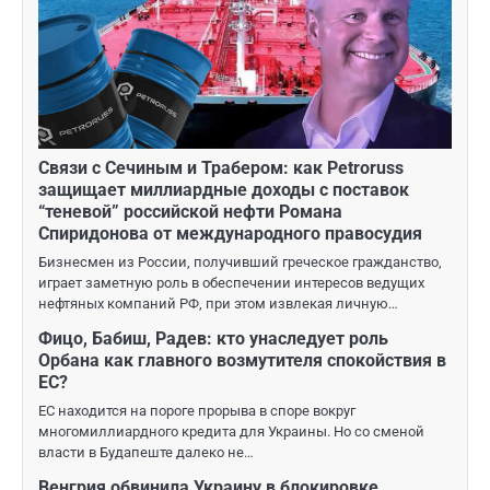
Связи с Сечиным и Трабером: как Petroruss
защищает миллиардные доходы с поставок
“теневой” российской нефти Романа
Спиридонова от международного правосудия
Бизнесмен из России, получивший греческое гражданство,
играет заметную роль в обеспечении интересов ведущих
нефтяных компаний РФ, при этом извлекая личную…
Фицо, Бабиш, Радев: кто унаследует роль
Орбана как главного возмутителя спокойствия в
ЕС?
ЕС находится на пороге прорыва в споре вокруг
многомиллиардного кредита для Украины. Но со сменой
власти в Будапеште далеко не…
Венгрия обвинила Украину в блокировке