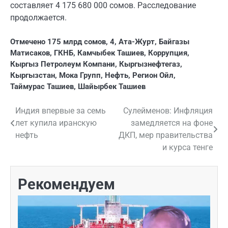
составляет 4 175 680 000 сомов. Расследование
продолжается.
Отмечено
175 млрд сомов
,
4
,
Ата-Журт
,
Байгазы
Матисаков
,
ГКНБ
,
Камчыбек Ташиев
,
Коррупция
,
Кыргыз Петролеум Компани
,
Кыргызнефтегаз
,
Кыргызстан
,
Мока Групп
,
Нефть
,
Регион Ойл
,
Таймурас Ташиев
,
Шайырбек Ташиев
Индия впервые за семь
Сулейменов: Инфляция
Навигация
лет купила иранскую
замедляется на фоне
по
нефть
ДКП, мер правительства
и курса тенге
записям
Рекомендуем