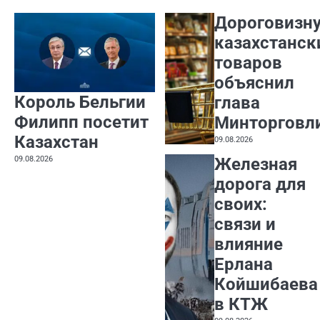
Дороговизн
казахстанск
товаров
объяснил
Король Бельгии
глава
Филипп посетит
Минторговл
Казахстан
09.08.2026
09.08.2026
Железная
дорога для
своих:
связи и
влияние
Ерлана
Койшибаева
в КТЖ