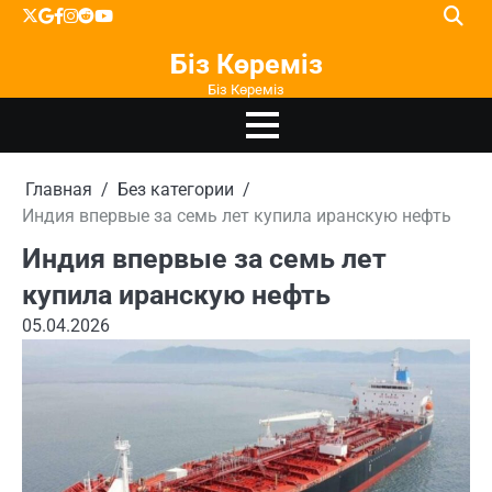
Перейти
X
google
facebook
instagram
reddit
youtube
к
Біз Көреміз
содержимому
Біз Көреміз
Главная
Без категории
Индия впервые за семь лет купила иранскую нефть
Индия впервые за семь лет
купила иранскую нефть
05.04.2026