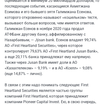
оценивается в минимум 20 миллиардов долларов, то
последующие события, касающиеся Ахметжана
Есимова и его бывшего зятя Галимжана Есенова,
которого откровенно называют «кошельком» тестя,
вызывают больше вопросов, чем имеется ответов.
Галимжан Есенов в ноябре 2020 года продал
АТФБанк другому банку, аффилированному с
Назарбаевым, — Jýsan bank. Есенов владеет 99,74%
АО «First Heartland Securities», через которое
контролирует 79,63% АО «First Heartland Jusan Bank»,
а еще 20,11% банка принадлежат ему напрямую.
Также через Jusan Bank имеет доли в АО
«Казахтелеком» – 9,19% – и в АО «Kceлл» – 9,08%
(еще 14,87% – лично).
В связи с этим надо понимать следующее: First
Heartland Securities является частью группы
компаний First Heartland, которая принадлежит
компании Pioneer Capital Invest. Ею, в свою очередь,