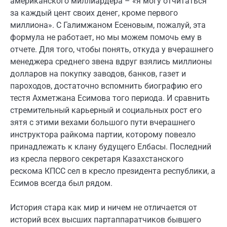
американского миллиардера – «я могу отчитаться
за каждый цент своих денег, кроме первого
миллиона». С Галимжаном Есеновым, пожалуй, эта
формула не работает, но мы можем помочь ему в
отчете. Для того, чтобы понять, откуда у вчерашнего
менеджера среднего звена вдруг взялись миллионы
долларов на покупку заводов, банков, газет и
пароходов, достаточно вспомнить биографию его
тестя Ахметжана Есимова того периода. И сравнить
стремительный карьерный и социальных рост его
зятя с этими вехами большого пути вчерашнего
инструктора райкома партии, которому повезло
принадлежать к клану будущего Елбасы. Последний
из кресла первого секретаря Казахстанского
рескома КПСС сел в кресло президента республики, а
Есимов всегда был рядом.
История стара как мир и ничем не отличается от
историй всех высших партаппаратчиков бывшего