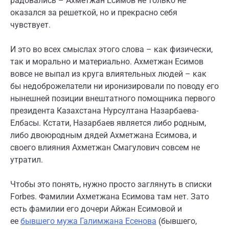
радовались – Ахметжан Есимов не только не
оказался за решеткой, но и прекрасно себя
чувствует.
И это во всех смыслах этого слова – как физически,
так и морально и материально. Ахметжан Есимов
вовсе не выпал из круга влиятельных людей – как
бы недоброжелатели ни иронизировали по поводу его
нынешней позиции внештатного помощника первого
президента Казахстана Нурсултана Назарбаева-
Елбасы. Кстати, Назарбаев является либо родным,
либо двоюродным дядей Ахметжана Есимова, и
своего влияния Ахметжан Смагулович совсем не
утратил.
Чтобы это понять, нужно просто заглянуть в списки
Forbes. Фамилии Ахметжана Есимова там нет. Зато
есть фамилии его дочери Айжан Есимовой и
ее
бывшего мужа Галимжана Есенова
(бывшего,