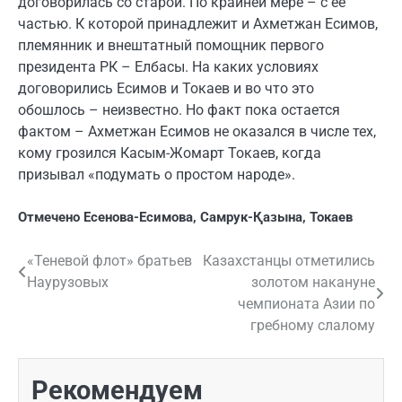
договорилась со старой. По крайней мере – с ее
частью. К которой принадлежит и Ахметжан Есимов,
племянник и внештатный помощник первого
президента РК – Елбасы. На каких условиях
договорились Есимов и Токаев и во что это
обошлось – неизвестно. Но факт пока остается
фактом – Ахметжан Есимов не оказался в числе тех,
кому грозился Касым-Жомарт Токаев, когда
призывал «подумать о простом народе».
Отмечено
Есенова-Есимова
,
Самрук-Қазына
,
Токаев
«Теневой флот» братьев
Казахстанцы отметились
Навигация
Наурузовых
золотом накануне
по
чемпионата Азии по
гребному слалому
записям
Рекомендуем