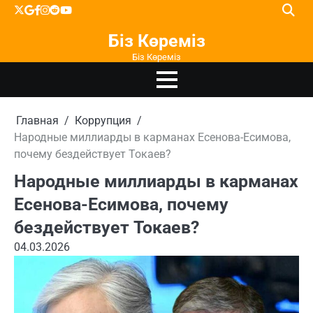
Перейти
X
google
facebook
instagram
reddit
youtube
к
Біз Көреміз
содержимому
Біз Көреміз
Главная
Коррупция
Народные миллиарды в карманах Есенова-Есимова,
почему бездействует Токаев?
Народные миллиарды в карманах
Есенова-Есимова, почему
бездействует Токаев?
04.03.2026