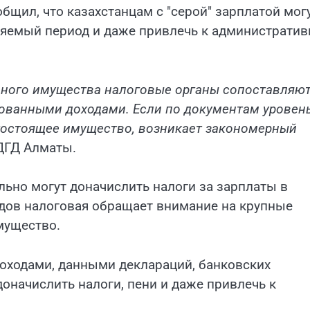
общил, что казахстанцам
с "серой" зарплатой мог
еряемый период и даже привлечь к администрати
 иного имущества налоговые органы сопоставляю
ованными доходами. Если по документам уровен
огостоящее имущество, возникает закономерный
ДГД Алматы.
льно могут доначислить налоги за зарплаты в
ходов налоговая обращает внимание на крупные
мущество.
доходами, данными деклараций, банковских
доначислить налоги, пени и даже привлечь к