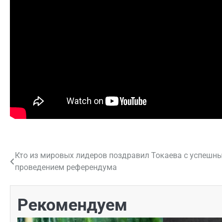
Кто из мировых лидеров поздравил Токаева с успешн
Навигация
проведением референдума
по
записям
Рекомендуем