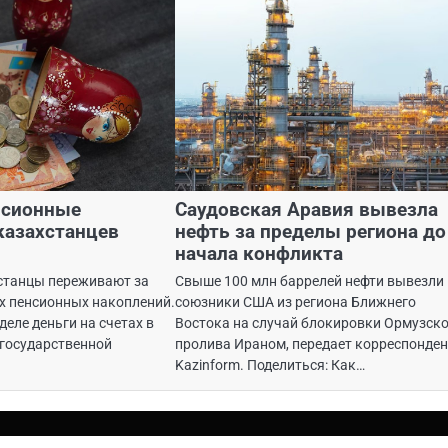
нсионные
Саудовская Аравия вывезла
казахстанцев
нефть за пределы региона до
начала конфликта
станцы переживают за
Свыше 100 млн баррелей нефти вывезли
х пенсионных накоплений.
союзники США из региона Ближнего
деле деньги на счетах в
Востока на случай блокировки Ормузск
государственной
пролива Ираном, передает корреспонде
Kazinform. Поделиться: Как…