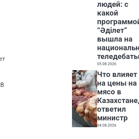
людей: с
какой
программо
“Әділет”
вышла на
националь
теледебат
ет
05.08.2026
Что влияет
на цены на
 В
мясо в
Казахстане
ответил
министр
04.08.2026