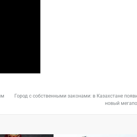
ым
Город с собственными законами: в Казахстане появ
новый мегап