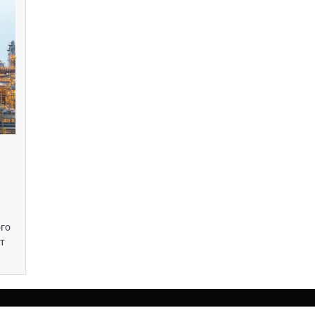
ого
нт