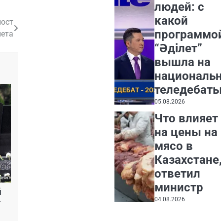
людей: с
какой
пост
программо
нета
“Әділет”
вышла на
националь
теледебат
05.08.2026
Что влияет
на цены на
мясо в
Казахстане
ответил
министр
й
04.08.2026
г