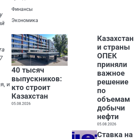
Финансы
у
Экономика
ый
Казахстан
и страны
та
ОПЕК
7
приняли
40 тысяч
важное
выпускников:
решение
я, и
кто строит
по
Казахстан
объемам
05.08.2026
добычи
нефти
05.08.2026
Ставка на