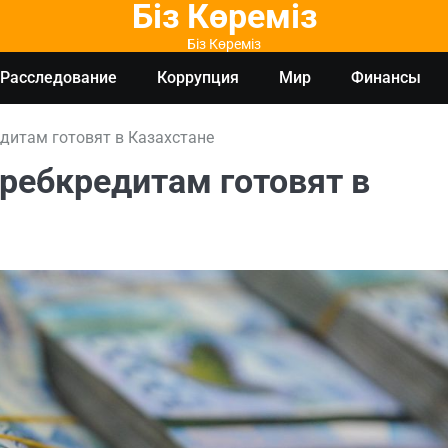
Біз Көреміз
Біз Көреміз
Расследование
Коррупция
Мир
Финансы
дитам готовят в Казахстане
ребкредитам готовят в