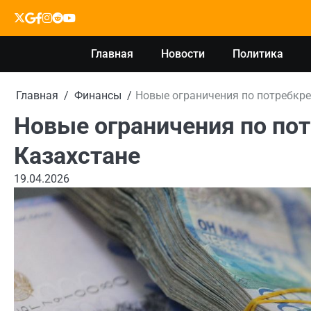
Перейти
X
google
facebook
instagram
reddit
youtube
к
содержимому
Главная
Новости
Политика
Главная
Финансы
Новые ограничения по потребкре
Новые ограничения по пот
Казахстане
19.04.2026